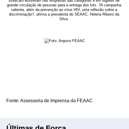
sindicato estiveram nas empresas das categorias e em lugares de
grande circulação de pessoas para a entrega dos kits. ?A campanha
salienta, além da prevenção ao vírus HIV, uma reflexão sobre a
discriminação?, afirma a presidenta do SEAAC, Helena Ribeiro da
Silva.
Fonte: Assessoria de Imprensa da FEAAC
Últimas de Força