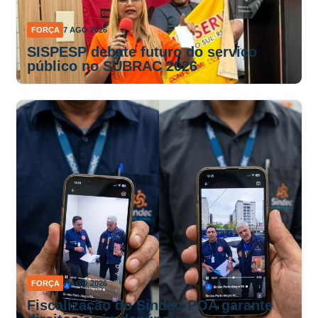
FORÇA
7 AGO 2026
SISPESP debate futuro do serviço
público no SUBRAC 2026
FORÇA
7 AGO 2026
Fiscalização do Sindec-POA garante