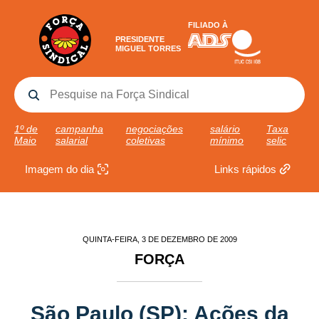
FILIADO À
PRESIDENTE
MIGUEL TORRES
1º de
campanha
negociações
salário
Taxa
Maio
salarial
coletivas
mínimo
selic
Imagem do dia
Links rápidos
QUINTA-FEIRA, 3 DE DEZEMBRO DE 2009
FORÇA
São Paulo (SP): Ações da