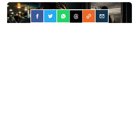
FORÇA
31 JUL 2026
Apostar online? A conta pode ser mais
cara do que você imagina