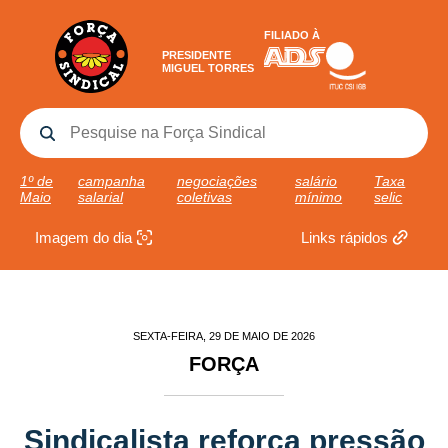
FILIADO À
PRESIDENTE
MIGUEL TORRES
1º de
campanha
negociações
salário
Taxa
Maio
salarial
coletivas
mínimo
selic
Imagem do dia
Links rápidos
SEXTA-FEIRA, 29 DE MAIO DE 2026
FORÇA
Sindicalista reforça pressão