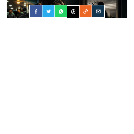
FORÇA
31 JUL 2026
Apostar online? A conta pode ser
mais cara do que você imagina