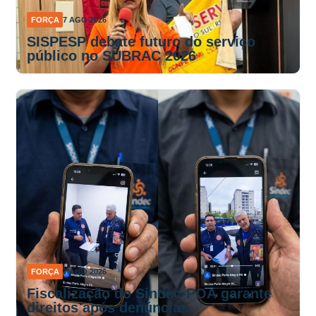
FORÇA
7 AGO 2026
SISPESP debate futuro do serviço
público no SUBRAC 2026
FORÇA
7 AGO 2026
Fiscalização do Sindec-POA garante
direitos após denúncias