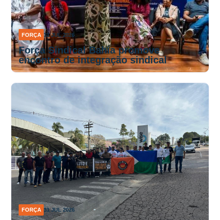
FORÇA
31 JUL 2026
Força Sindical Bahia promove
encontro de integração sindical
FORÇA
31 JUL 2026