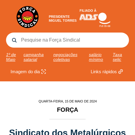
FILIADO À
PRESIDENTE
MIGUEL TORRES
1º de
campanha
negociações
salário
Taxa
Maio
salarial
coletivas
mínimo
selic
Imagem do dia
Links rápidos
QUARTA-FEIRA, 15 DE MAIO DE 2024
FORÇA
Sindicato dos Metalúrgicos