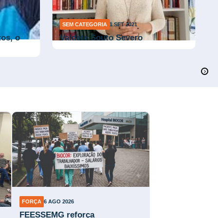
SEM CATEGORIA
1 SET 2021
os, o
Valdete Souto Severo
FORÇA
6 AGO 2026
FEESSEMG reforça