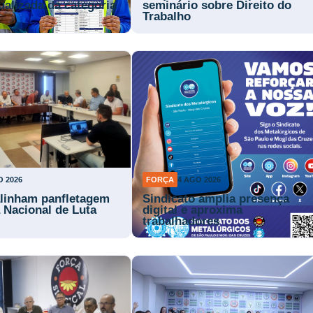
tualizada da categoria
seminário sobre Direito do
Trabalho
O 2026
FORÇA
4 AGO 2026
alinham panfletagem
Sindicato amplia presença
a Nacional de Luta
digital e aproxima
trabalhadores