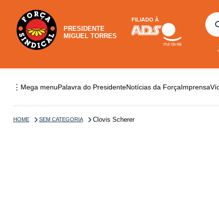
FILIADO À
PRESIDENTE
MIGUEL TORRES
⋮
Mega menu
Palavra do Presidente
Notícias da Força
Imprensa
Ví
Clovis Scherer
HOME
SEM CATEGORIA