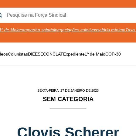
1º de Maio
campanha salarial
negociações coletivas
salário mínimo
Taxa 
deos
Colunistas
DIEESE
CONCLAT
Expediente
1º de Maio
COP-30
SEXTA-FEIRA, 27 DE JANEIRO DE 2023
SEM CATEGORIA
Clovis Scherer