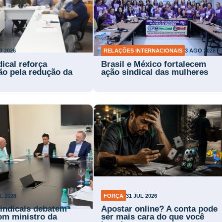
O 2026
RELAÇÕES INTERNACIONAIS
3 AGO 2026
ical reforça
Brasil e México fortalecem
ão pela redução da
ação sindical das mulheres
L 2026
FORÇA
31 JUL 2026
sindicais debatem
Apostar online? A conta pode
com ministro da
ser mais cara do que você