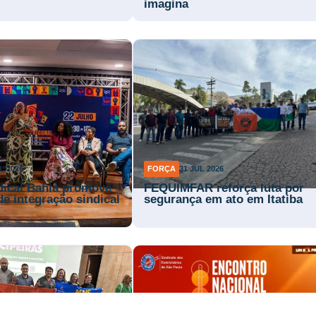
imagina
L 2026
FORÇA
31 JUL 2026
dical Bahia promove
FEQUIMFAR reforça luta por
de integração sindical
segurança em ato em Itatiba