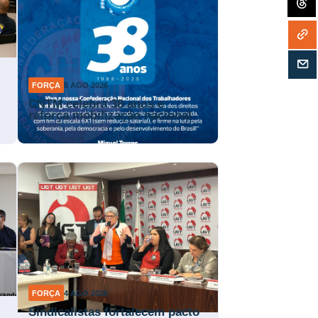
FORÇA
5 AGO 2026
CNTM celebra 38 anos e
reforça mobilização nacional
FORÇA
4 AGO 2026
Sindicalistas fortalecem pacto