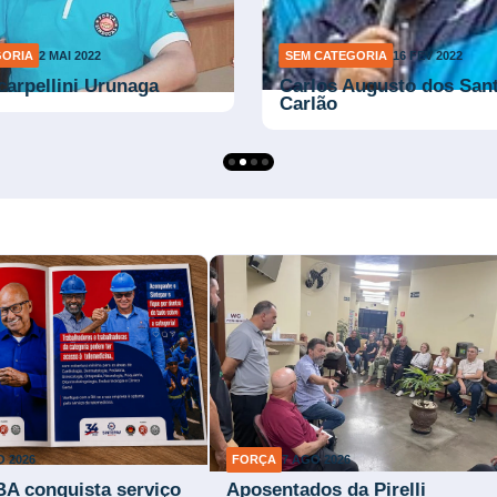
GORIA
2 MAI 2022
SEM CATEGORIA
16 FEV 2022
carpellini Urunaga
Carlos Augusto dos Sant
Carlão
O 2026
FORÇA
7 AGO 2026
BA conquista serviço
Aposentados da Pirelli