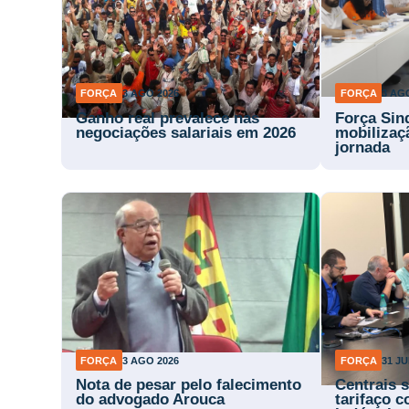
FORÇA
3 AGO 2026
FORÇA
3 AG
Ganho real prevalece nas
Força Sind
negociações salariais em 2026
mobilizaç
jornada
FORÇA
3 AGO 2026
FORÇA
31 JU
Nota de pesar pelo falecimento
Centrais 
do advogado Arouca
tarifaço 