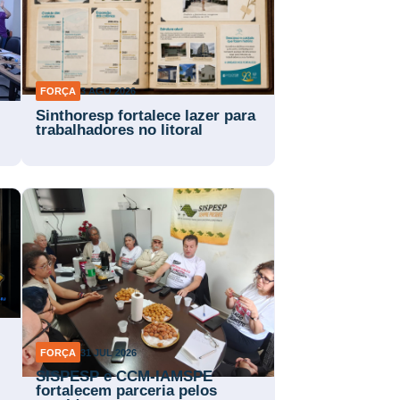
FORÇA
3 AGO 2026
Sinthoresp fortalece lazer para
trabalhadores no litoral
FORÇA
31 JUL 2026
SISPESP e CCM-IAMSPE
fortalecem parceria pelos