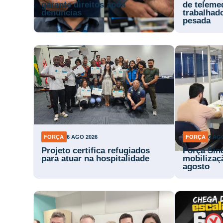
garante direitos após
de teleme
denúncias
trabalhad
pesada
FORÇA
6 AGO 2026
FORÇA
6 AG
Projeto certifica refugiados
Força Sin
para atuar na hospitalidade
mobilizaç
agosto