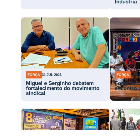
Indústria
FORÇA
31 JUL 2026
FORÇA
31 JU
Miguel e Serginho debatem
Força Sin
fortalecimento do movimento
encontro 
sindical