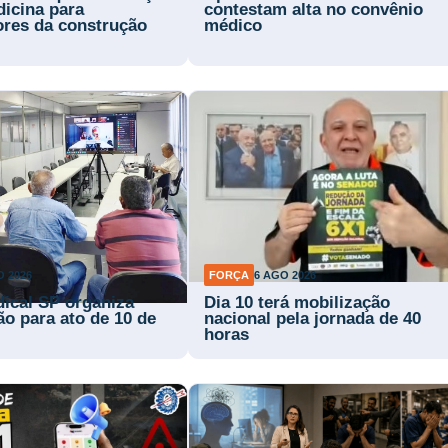
dicina para
contestam alta no convênio
ores da construção
médico
O 2026
FORÇA
6 AGO 2026
dical SP organiza
Dia 10 terá mobilização
ão para ato de 10 de
nacional pela jornada de 40
horas