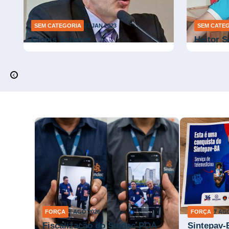
SEM CATEGORIA
27 JAN 2023
SEM CATE
Clovis Scherer
Heitor S
FORÇA
7 AGO 2026
FORÇA
7 AG
Fiscalização do Sindec-POA
Sintepav-