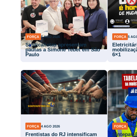
FORÇA
5 AGO 2026
FORÇA
5 AG
Sindicalistas apresentam
Eletricitá
pautas a Simone Tebet em São
mobilizaç
Paulo
6×1
FORÇA
4 AGO 2026
FORÇA
4 AG
Frentistas do RJ intensificam
Sintepav-