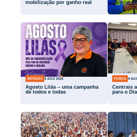
mobilização por ganho real
salarial a
ARTIGOS
4 AGO 2026
FORÇA
4 AG
Agosto Lilás – uma campanha
Centrais 
de todos e todas
para o Di