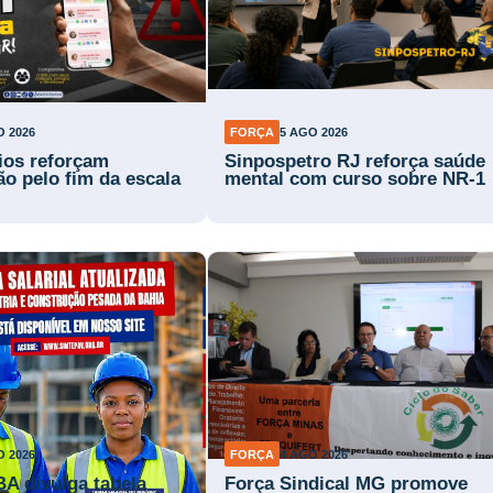
O 2026
FORÇA
5 AGO 2026
rios reforçam
Sinpospetro RJ reforça saúde
ão pelo fim da escala
mental com curso sobre NR-1
O 2026
FORÇA
4 AGO 2026
BA divulga tabela
Força Sindical MG promove