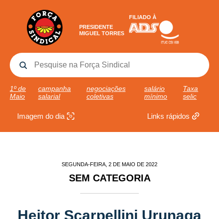
FILIADO À
PRESIDENTE
MIGUEL TORRES
1º de
campanha
negociações
salário
Taxa
Maio
salarial
coletivas
mínimo
selic
Imagem do dia
Links rápidos
SEGUNDA-FEIRA, 2 DE MAIO DE 2022
SEM CATEGORIA
Heitor Scarpellini Urunaga