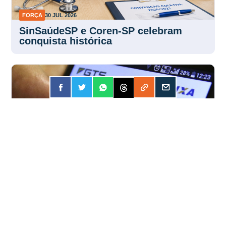
FORÇA
30 JUL 2026
SinSaúdeSP e Coren-SP celebram
conquista histórica
FORÇA
30 JUL 2026
FGTS distribuirá R$ 13 bilhões em
lucros aos trabalhadores