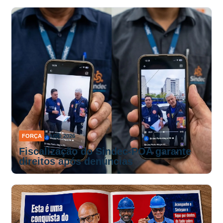
FORÇA
7 AGO 2026
Fiscalização do Sindec-POA garante
direitos após denúncias