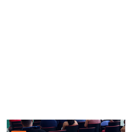
FORÇA
7 AGO 2026
Reunião com Boulos fortalece luta
pela redução da jornada
FORÇA
7 AGO 2026
Plano Verão reforça proteção contra