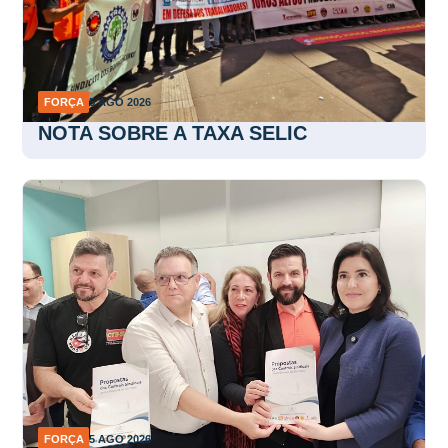
FORÇA
5 AGO 2026
NOTA SOBRE A TAXA SELIC
FORÇA
5 AGO 2026
Sindicalistas apresentam pautas a
Simone Tebet em São Paulo