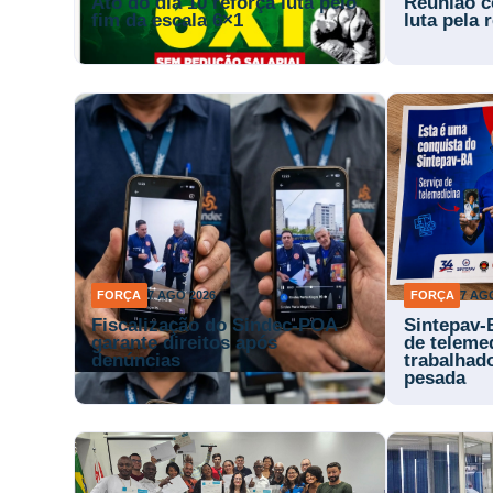
Ato do dia 10 reforça luta pelo
Reunião c
fim da escala 6×1
luta pela
FORÇA
7 AGO 2026
FORÇA
7 AG
Fiscalização do Sindec-POA
Sintepav-
garante direitos após
de teleme
denúncias
trabalhad
pesada