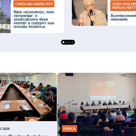
CAROLINA MARIA RUY
JOÃO GUILH
VARGAS NET
Nem reconstruir, nem
reinventar: o
Acontecimen
sindicalismo deve
relevante
resistir e cumprir sua
missão histórica
O 2026
FORÇA
7 AGO 2026