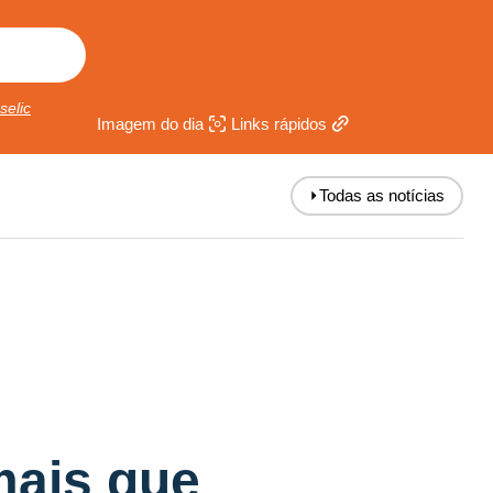
selic
Imagem do dia
Links rápidos
⏵
Todas as notícias
mais que