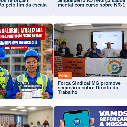
rios reforçam
Sinpospetro RJ reforça saúde
ão pelo fim da escala
mental com curso sobre NR-1
O 2026
FORÇA
4 AGO 2026
BA divulga tabela
Força Sindical MG promove
tualizada da categoria
seminário sobre Direito do
Trabalho