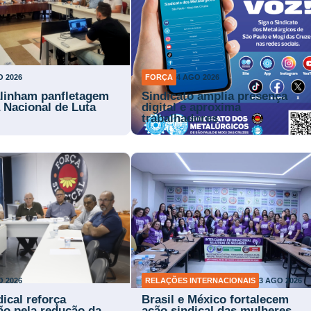
O 2026
FORÇA
4 AGO 2026
alinham panfletagem
Sindicato amplia presença
a Nacional de Luta
digital e aproxima
trabalhadores
O 2026
RELAÇÕES INTERNACIONAIS
3 AGO 2026
ical reforça
Brasil e México fortalecem
ão pela redução da
ação sindical das mulheres