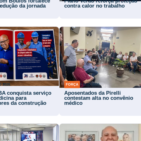
om Boulos fortalece
Plano Verão reforça proteção
 redução da jornada
contra calor no trabalho
O 2026
FORÇA
7 AGO 2026
BA conquista serviço
Aposentados da Pirelli
dicina para
contestam alta no convênio
ores da construção
médico