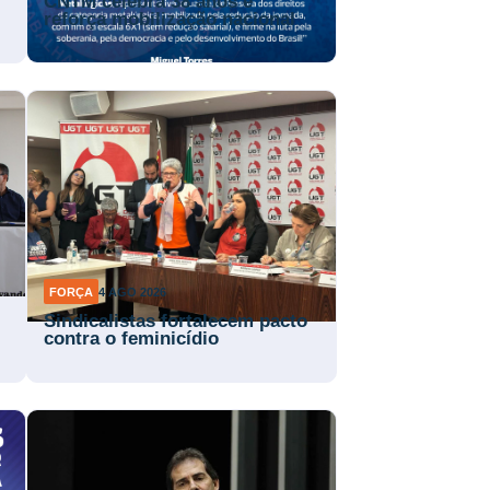
CNTM celebra 38 anos e
reforça mobilização nacional
FORÇA
4 AGO 2026
Sindicalistas fortalecem pacto
contra o feminicídio