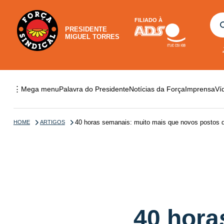
FILIADO À
PRESIDENTE
MIGUEL TORRES
⋮
Mega menu
Palavra do Presidente
Notícias da Força
Imprensa
Ví
40 horas semanais: muito mais que novos postos d
HOME
ARTIGOS
40 hora