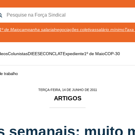
1º de Maio
campanha salarial
negociações coletivas
salário mínimo
Taxa 
deos
Colunistas
DIEESE
CONCLAT
Expediente
1º de Maio
COP-30
e trabalho
TERÇA-FEIRA, 14 DE JUNHO DE 2011
ARTIGOS
s semanais: muito 