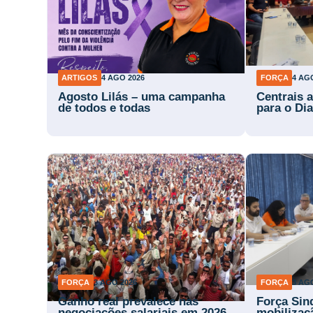
ARTIGOS
4 AGO 2026
FORÇA
4 AG
Agosto Lilás – uma campanha
Centrais 
de todos e todas
para o Di
FORÇA
3 AGO 2026
FORÇA
3 AG
Ganho real prevalece nas
Força Sind
negociações salariais em 2026
mobilizaç