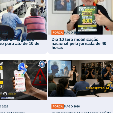
O 2026
FORÇA
6 AGO 2026
dical SP organiza
Dia 10 terá mobilização
ão para ato de 10 de
nacional pela jornada de 40
horas
O 2026
FORÇA
5 AGO 2026