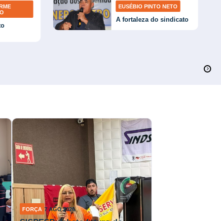
ERME
EUSÉBIO PINTO NETO
TO
A fortaleza do sindicato
to
FORÇA
7 AGO 2026