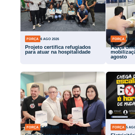
FORÇA
6 AGO 2026
FORÇA
6 AG
Projeto certifica refugiados
Força Sin
para atuar na hospitalidade
mobilizaç
agosto
FORÇA
5 AGO 2026
FORÇA
5 AG