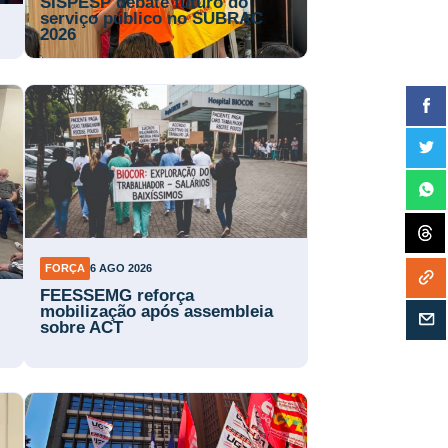
SISPESP debate futuro do
serviço público no SUBRAC
2026
FORÇA
6 AGO 2026
FEESSEMG reforça
mobilização após assembleia
sobre ACT