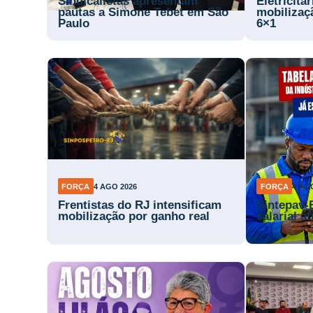
Sindicalistas apresentam
Eletricitá
pautas a Simone Tebet em São
mobilizaç
Paulo
6×1
FORÇA
4 AGO 2026
FORÇA
4 AG
Frentistas do RJ intensificam
Sintepav-
mobilização por ganho real
salarial a