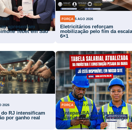
O 2026
FORÇA
5 AGO 2026
stas apresentam
Eletricitários reforçam
Simone Tebet em São
mobilização pelo fim da escal
6×1
O 2026
FORÇA
4 AGO 2026
s do RJ intensificam
Sintepav-BA divulga tabela
ão por ganho real
salarial atualizada da categori