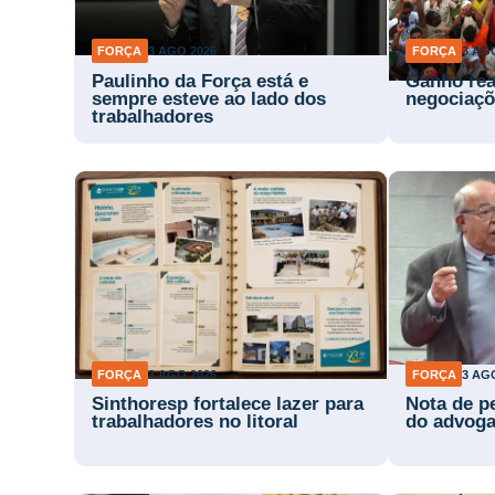
FORÇA
3 AGO 2026
FORÇA
3 AG
Paulinho da Força está e
Ganho rea
sempre esteve ao lado dos
negociaçõ
trabalhadores
FORÇA
3 AGO 2026
FORÇA
3 AG
Sinthoresp fortalece lazer para
Nota de p
trabalhadores no litoral
do advog