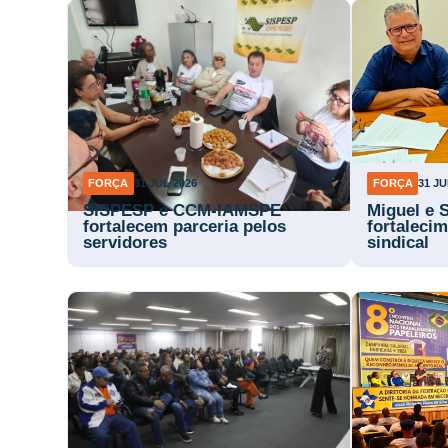
FORÇA
31 JUL 2026
FORÇA
31 JU
SISPESP e CCM-IAMSPE
Miguel e 
fortalecem parceria pelos
fortaleci
servidores
sindical