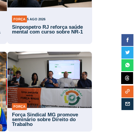
FORÇA
5 AGO 2026
Sinpospetro RJ reforça saúde
a
mental com curso sobre NR-1
FORÇA
4 AGO 2026
Força Sindical MG promove
a
seminário sobre Direito do
Trabalho