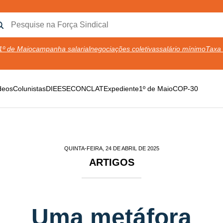
1º de Maio
campanha salarial
negociações coletivas
salário mínimo
Taxa 
deos
Colunistas
DIEESE
CONCLAT
Expediente
1º de Maio
COP-30
QUINTA-FEIRA, 24 DE ABRIL DE 2025
ARTIGOS
Uma metáfora