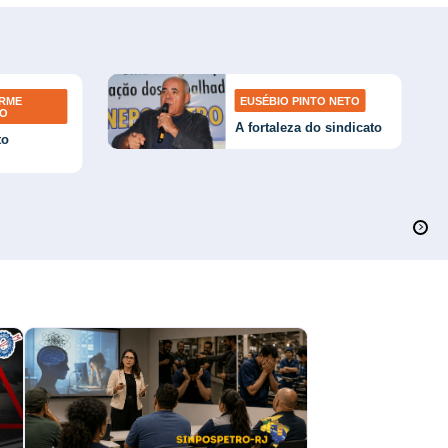
ERME
EUSÉBIO PINTO NETO
TO
A fortaleza do sindicato
to