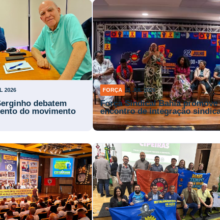
L 2026
FORÇA
31 JUL 2026
Serginho debatem
Força Sindical Bahia promove
mento do movimento
encontro de integração sindica