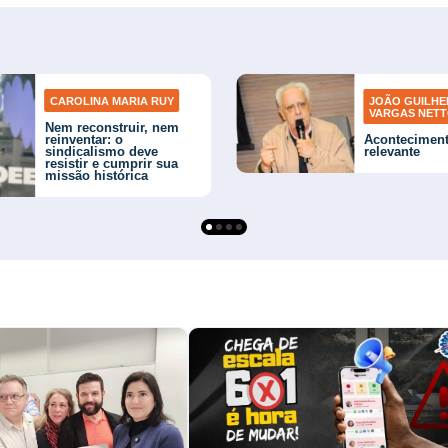
CAROLINA MARIA RUY
JOÃO GUILH
VARGAS NET
Nem reconstruir, nem
reinventar: o
Acontecimen
sindicalismo deve
relevante
resistir e cumprir sua
missão histórica