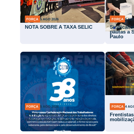
FORÇA
5 AGO 2026
FORÇA
5 AG
NOTA SOBRE A TAXA SELIC
Sindicali
pautas a 
Paulo
FORÇA
5 AGO 2026
FORÇA
4 AG
CNTM celebra 38 anos e
Frentista
reforça mobilização nacional
mobilizaç