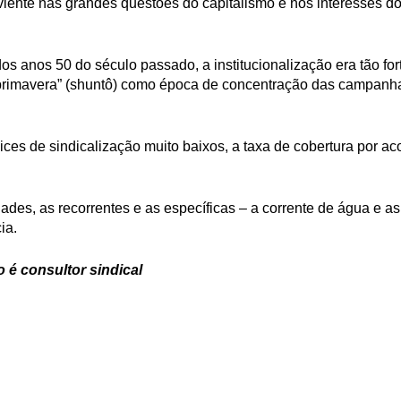
ente nas grandes questões do capitalismo e nos interesses do
os anos 50 do século passado, a institucionalização era tão for
 primavera” (shuntô) como época de concentração das campanh
dices de sindicalização muito baixos, a taxa de cobertura por 
ades, as recorrentes e as específicas – a corrente de água e a
ia.
 é consultor sindical