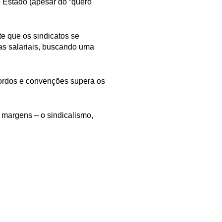
 Estado (apesar do “quero
te que os sindicatos se
as salariais, buscando uma
acordos e convenções supera os
s margens – o sindicalismo,