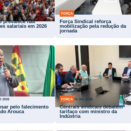
O 2026
FORÇA
3 AGO 2026
l prevalece nas
Força Sindical reforça
es salariais em 2026
mobilização pela redução da
jornada
O 2026
FORÇA
31 JUL 2026
esar pelo falecimento
Centrais sindicais debatem
ado Arouca
tarifaço com ministro da
Indústria