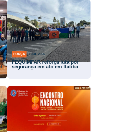
FORÇA
31 JUL 2026
FEQUIMFAR reforça luta por
l
segurança em ato em Itatiba