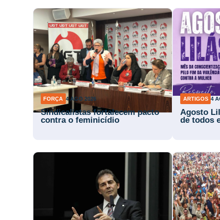
FORÇA
4 AGO 2026
ARTIGOS
4 A
Sindicalistas fortalecem pacto
Agosto Li
contra o feminicídio
de todos 