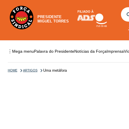
FILIADO À
PRESIDENTE
MIGUEL TORRES
⋮
Mega menu
Palavra do Presidente
Notícias da Força
Imprensa
Ví
Uma metáfora
HOME
ARTIGOS