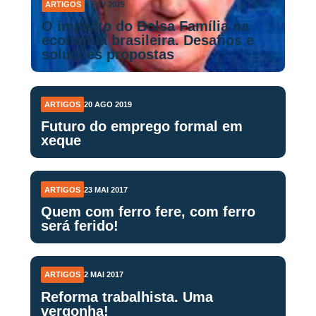
ARTIGOS
4 FEV 2025
O impacto do Bolsa Família na
economia brasileira. Desafios e
soluções propostas
ARTIGOS
20 AGO 2019
Futuro do emprego formal em
xeque
ARTIGOS
23 MAI 2017
Quem com ferro fere, com ferro
será ferido!
ARTIGOS
2 MAI 2017
Reforma trabalhista. Uma
vergonha!