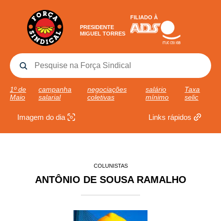
FILIADO À
PRESIDENTE
MIGUEL TORRES
1º de
campanha
negociações
salário
Taxa
Maio
salarial
coletivas
mínimo
selic
Imagem do dia
Links rápidos
COLUNISTAS
ANTÔNIO DE SOUSA RAMALHO