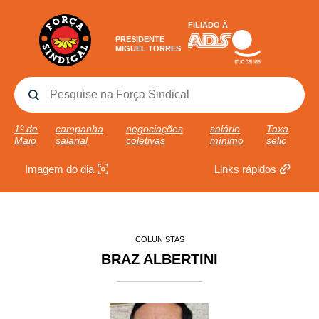
FILIADO À
PRESIDENTE
MIGUEL TORRES
1º de
campanha
negociações
salário
Taxa
Maio
salarial
coletivas
mínimo
selic
Imagem do dia
Links rápidos
COLUNISTAS
BRAZ ALBERTINI