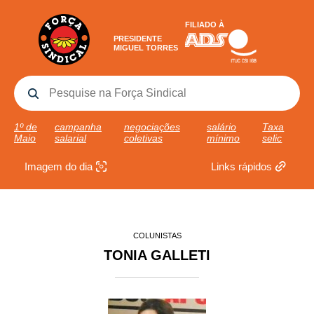
FILIADO À
PRESIDENTE
MIGUEL TORRES
1º de
campanha
negociações
salário
Taxa
Maio
salarial
coletivas
mínimo
selic
Imagem do dia
Links rápidos
COLUNISTAS
TONIA GALLETI