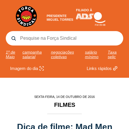
FILIADO À
PRESIDENTE
MIGUEL TORRES
1º de
campanha
negociações
salário
Taxa
Maio
salarial
coletivas
mínimo
selic
Imagem do dia
Links rápidos
SEXTA-FEIRA, 14 DE OUTUBRO DE 2016
FILMES
Dica de filme: Mad Men