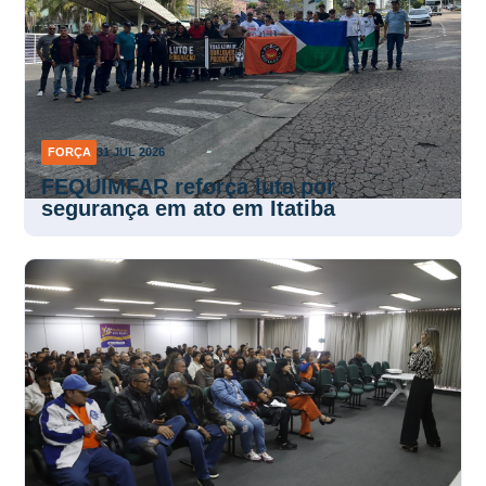
FORÇA
31 JUL 2026
FEQUIMFAR reforça luta por
segurança em ato em Itatiba