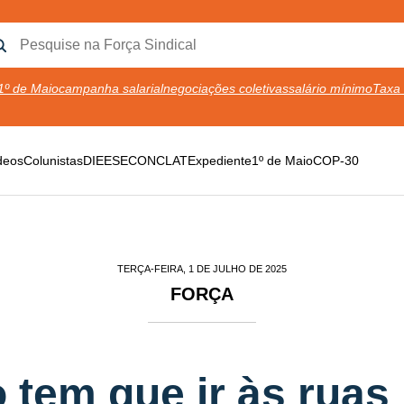
1º de Maio
campanha salarial
negociações coletivas
salário mínimo
Taxa 
deos
Colunistas
DIEESE
CONCLAT
Expediente
1º de Maio
COP-30
TERÇA-FEIRA, 1 DE JULHO DE 2025
FORÇA
 tem que ir às ruas