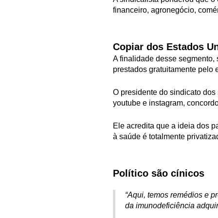
financeiro, agronegócio, comér
Copiar dos Estados U
A finalidade desse segmento, s
prestados gratuitamente pelo e
O presidente do sindicato dos
youtube e instagram, concordo
Ele acredita que a ideia dos 
à saúde é totalmente privatiza
Político são cínicos
“Aqui, temos remédios e pro
da imunodeficiência adquiri