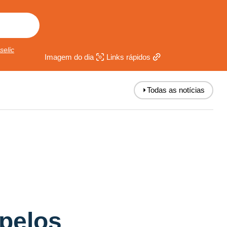
selic
Imagem do dia
Links rápidos
⏵
Todas as notícias
 pelos