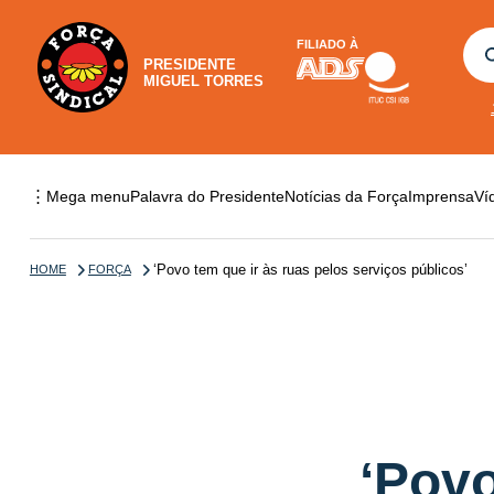
FILIADO À
PRESIDENTE
MIGUEL TORRES
⋮
Mega menu
Palavra do Presidente
Notícias da Força
Imprensa
Ví
‘Povo tem que ir às ruas pelos serviços públicos’
HOME
FORÇA
‘Povo