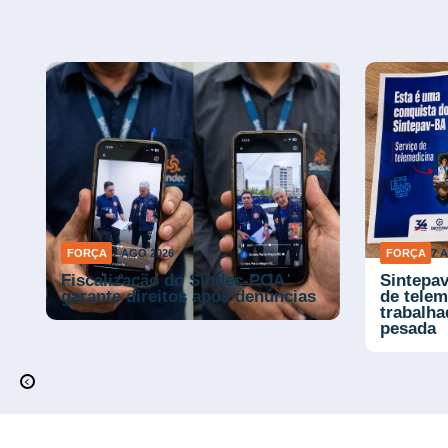
FORÇA
7 AGO 2026
FORÇA
7 
Fiscalização do Sindec-POA
Sintepav
garante direitos após denúncias
de telem
trabalh
pesada