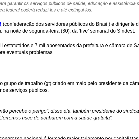
ara garantir os serviços públicos de saúde, educação e assistência so
 federal poderá reduzi-los e até extingui-los.
B
(confederação dos servidores públicos do Brasil) e dirigente d
, na noite de segunda-feira (30), da ‘live’ semanal do Sindest.
il estatutários e 7 mil aposentados da prefeitura e câmara de S
bre eventuais problemas
do grupo de trabalho (gt) criado em maio pelo presidente da câ
r os serviços públicos.
 não percebe o perigo”, disse ela, também presidente do sindic
 “Corremos risco de acabarem com a saúde gratuita”.
 congresso nacional é formado majoritariamente por capitalistas