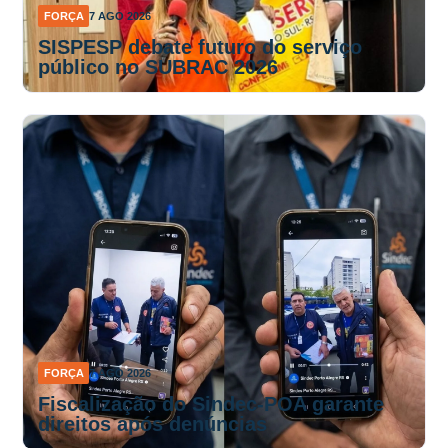
FORÇA
7 AGO 2026
SISPESP debate futuro do serviço
público no SUBRAC 2026
FORÇA
7 AGO 2026
Fiscalização do Sindec-POA garante
direitos após denúncias