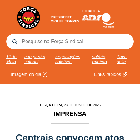
FILIADO À
PRESIDENTE
MIGUEL TORRES
1º de
campanha
negociações
salário
Taxa
Maio
salarial
coletivas
mínimo
selic
Imagem do dia
Links rápidos
TERÇA-FEIRA, 23 DE JUNHO DE 2026
IMPRENSA
Centrais convocam atos