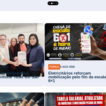
O 2026
FORÇA
5 AGO 2026
stas apresentam
Eletricitários reforçam
Simone Tebet em São
mobilização pelo fim da escal
6×1