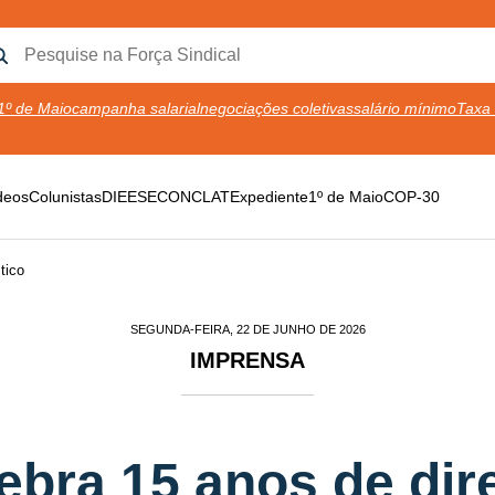
1º de Maio
campanha salarial
negociações coletivas
salário mínimo
Taxa 
deos
Colunistas
DIEESE
CONCLAT
Expediente
1º de Maio
COP-30
tico
SEGUNDA-FEIRA, 22 DE JUNHO DE 2026
IMPRENSA
ebra 15 anos de dir