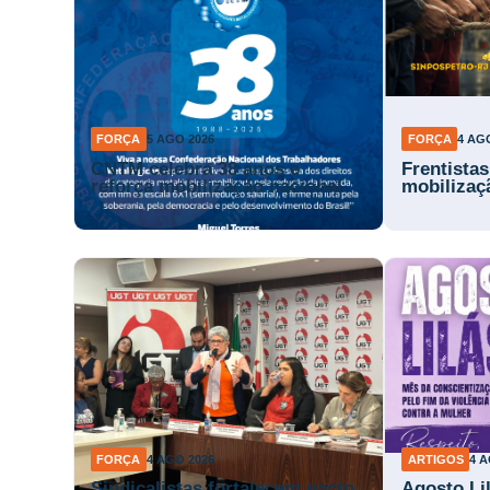
FORÇA
5 AGO 2026
FORÇA
4 AG
CNTM celebra 38 anos e
Frentista
reforça mobilização nacional
mobilizaç
FORÇA
4 AGO 2026
ARTIGOS
4 A
Sindicalistas fortalecem pacto
Agosto Li