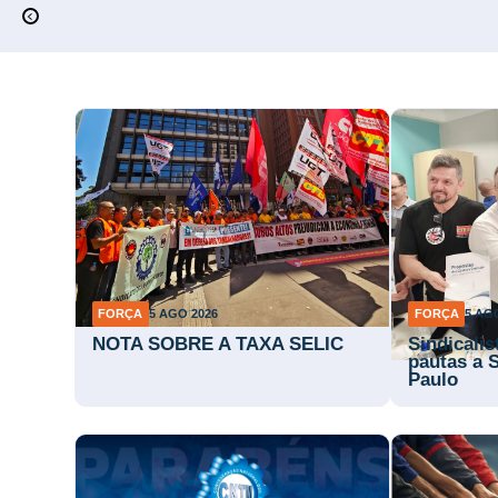
FORÇA
5 AGO 2026
FORÇA
5 AG
NOTA SOBRE A TAXA SELIC
Sindicali
pautas a 
Paulo