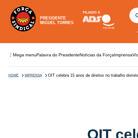
FILIADO À
PRESIDENTE
MIGUEL TORRES
⋮
Mega menu
Palavra do Presidente
Notícias da Força
Imprensa
Ví
OIT celebra 15 anos de direitos no trabalho domés
HOME
IMPRENSA
OIT cel