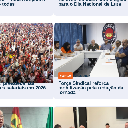
e todas
para o Dia Nacional de Luta
O 2026
FORÇA
3 AGO 2026
l prevalece nas
Força Sindical reforça
es salariais em 2026
mobilização pela redução da
jornada