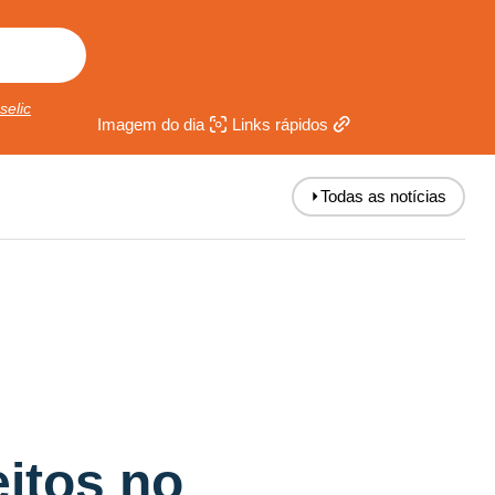
selic
Imagem do dia
Links rápidos
⏵
Todas as notícias
eitos no