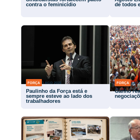
contra o feminicídio
de todos 
FORÇA
3 AGO 2026
FORÇA
3 AG
Paulinho da Força está e
Ganho rea
sempre esteve ao lado dos
negociaçõ
trabalhadores