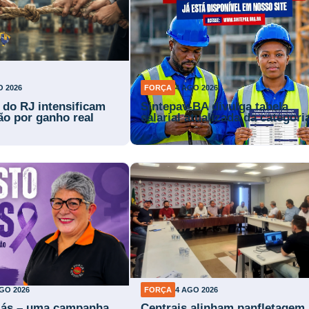
O 2026
FORÇA
4 AGO 2026
s do RJ intensificam
Sintepav-BA divulga tabela
ão por ganho real
salarial atualizada da categori
GO 2026
FORÇA
4 AGO 2026
lás – uma campanha
Centrais alinham panfletagem