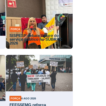
FORÇA
7 AGO 2026
SISPESP debate futuro do
serviço público no SUBRAC
2026
FORÇA
6 AGO 2026