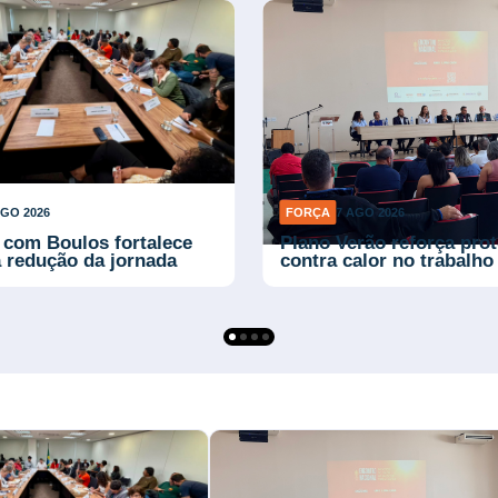
AGO 2026
FORÇA
7 AGO 2026
v-BA conquista serviço
Aposentados da Pirelli
edicina para
contestam alta no convê
adores da construção
médico