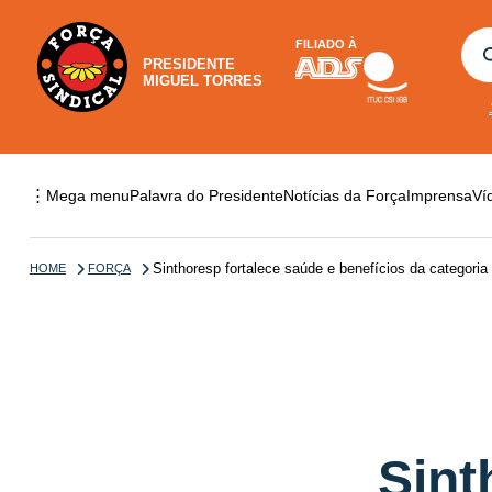
FILIADO À
PRESIDENTE
MIGUEL TORRES
⋮
Mega menu
Palavra do Presidente
Notícias da Força
Imprensa
Ví
Sinthoresp fortalece saúde e benefícios da categoria
HOME
FORÇA
Sint