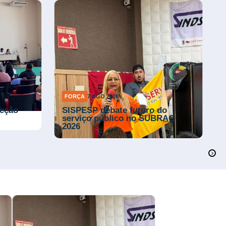
FORÇA
6 AGO 2026
FEESSEMG reforça mobilização
nio
após assembleia sobre ACT