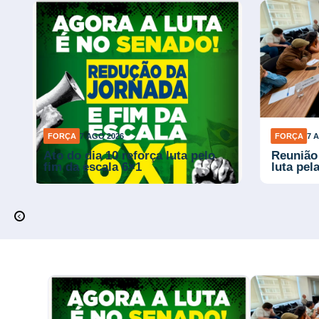
FORÇA
7 AGO 2026
FORÇA
7 
Fiscalização do Sindec-POA
Sintepa
garante direitos após denúncias
de telem
trabalh
pesada