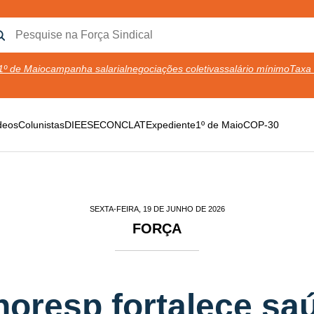
1º de Maio
campanha salarial
negociações coletivas
salário mínimo
Taxa 
deos
Colunistas
DIEESE
CONCLAT
Expediente
1º de Maio
COP-30
SEXTA-FEIRA, 19 DE JUNHO DE 2026
FORÇA
horesp fortalece sa