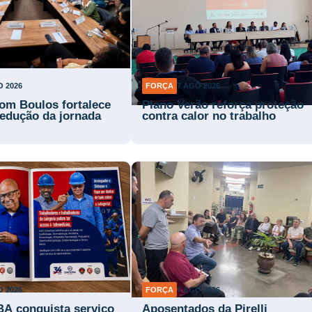
O 2026
FORÇA
7 AGO 2026
om Boulos fortalece
Plano Verão reforça proteção
 redução da jornada
contra calor no trabalho
O 2026
FORÇA
7 AGO 2026