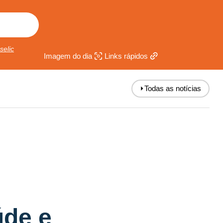
selic
Imagem do dia
Links rápidos
⏵
Todas as notícias
úde e