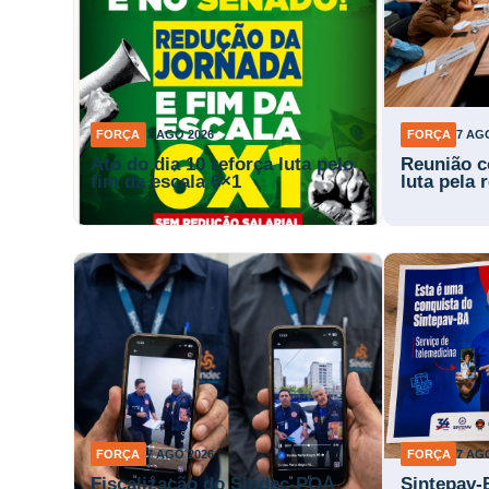
FORÇA
7 AGO 2026
FORÇA
7 AG
Ato do dia 10 reforça luta pelo
Reunião c
fim da escala 6×1
luta pela
FORÇA
7 AGO 2026
FORÇA
7 AG