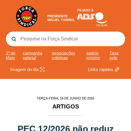
FILIADO À
PRESIDENTE
MIGUEL TORRES
1º de
campanha
negociações
salário
Taxa
Maio
salarial
coletivas
mínimo
selic
Imagem do dia
Links rápidos
TERÇA-FEIRA, 16 DE JUNHO DE 2026
ARTIGOS
PEC 12/2026 não reduz