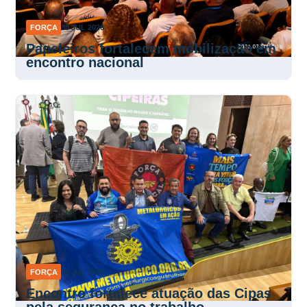
FORÇA
30 JUL 2026
Papeleiros fortalecem mobilização em
encontro nacional
FORÇA
30 JUL 2026
Encontro fortalece atuação das Cipas