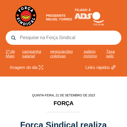
FILIADO À
PRESIDENTE
MIGUEL TORRES
1º de
campanha
negociações
salário
Taxa
Maio
salarial
coletivas
mínimo
selic
Imagem do dia
Links rápidos
QUINTA-FEIRA, 21 DE SETEMBRO DE 2023
FORÇA
Força Sindical realiza