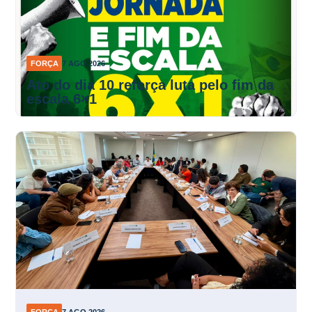
FORÇA
7 AGO 2026
Ato do dia 10 reforça luta pelo fim da
escala 6×1
FORÇA
7 AGO 2026