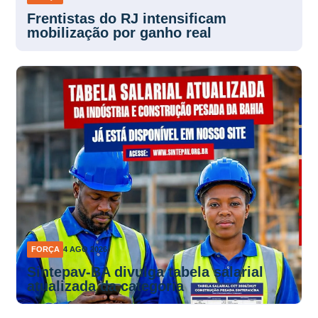
Frentistas do RJ intensificam
mobilização por ganho real
FORÇA
4 AGO 2026
Sintepav-BA divulga tabela salarial
atualizada da categoria