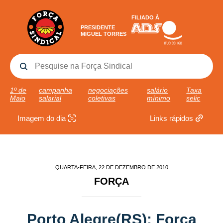
FILIADO À
PRESIDENTE
MIGUEL TORRES
1º de
campanha
negociações
salário
Taxa
Maio
salarial
coletivas
mínimo
selic
Imagem do dia
Links rápidos
QUARTA-FEIRA, 22 DE DEZEMBRO DE 2010
FORÇA
Porto Alegre(RS): Força