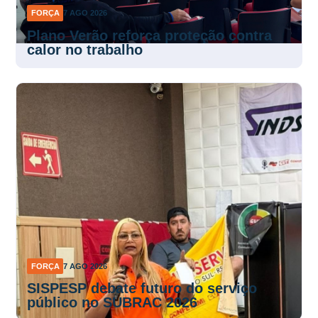
FORÇA
7 AGO 2026
Plano Verão reforça proteção contra
calor no trabalho
FORÇA
7 AGO 2026
SISPESP debate futuro do serviço
público no SUBRAC 2026