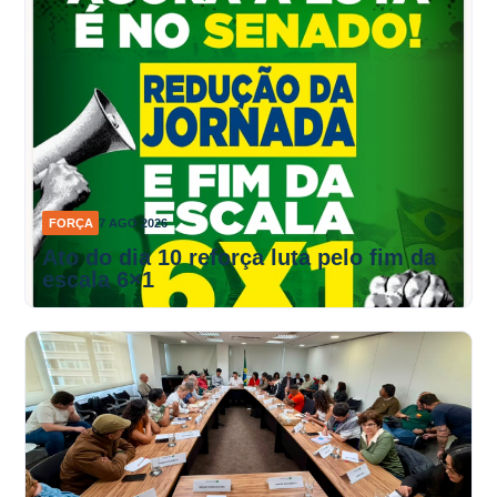
FORÇA
7 AGO 2026
Ato do dia 10 reforça luta pelo fim da
escala 6×1