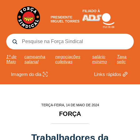
FILIADO À
PRESIDENTE
MIGUEL TORRES
1º de
campanha
negociações
salário
Taxa
Maio
salarial
coletivas
mínimo
selic
Imagem do dia
Links rápidos
TERÇA-FEIRA, 14 DE MAIO DE 2024
FORÇA
Trabalhadores da