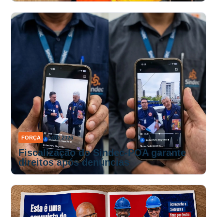
FORÇA
7 AGO 2026
Fiscalização do Sindec-POA garante
direitos após denúncias