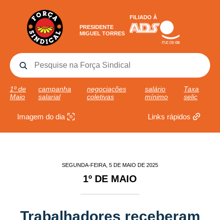
FILIADO À
PRESIDENTE
MIGUEL TORRES
1º de
campanha
negociações
salário
Taxa
Maio
salarial
coletivas
mínimo
selic
Imagem do dia
Links rápidos
SEGUNDA-FEIRA, 5 DE MAIO DE 2025
1º DE MAIO
Trabalhadores receberam