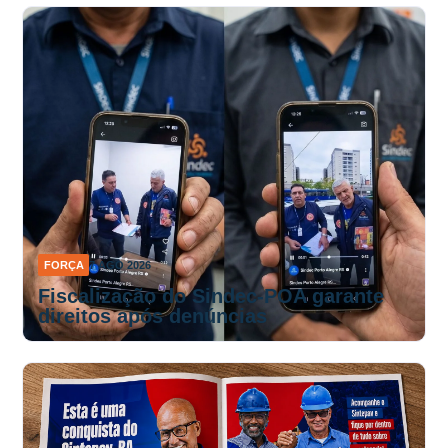
FORÇA
7 AGO 2026
Fiscalização do Sindec-POA garante
direitos após denúncias