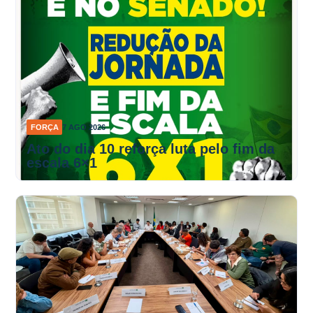
FORÇA
7 AGO 2026
Ato do dia 10 reforça luta pelo fim da
escala 6×1