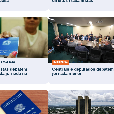
dosa
direitos trabalhistas
12 MAI 2026
IMPRENSA
6 MAI 2026
istas debatem
Centrais e deputados debatem
da jornada na
jornada menor