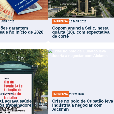
2 ABR 2026
IMPRENSA
18 MAR 2026
ções garantem
Copom anuncia Selic, nesta
eais no início de 2026
quarta (18), com expectativa
de corte
6 FEV 2026
IMPRENSA
2 FEV 2026
×1 agrava saúde
Crise no polo de Cubatão leva
os trabalhadores
indústria a negociar com
Alckmin