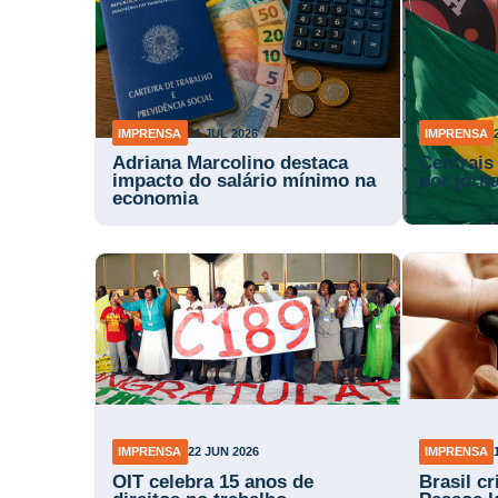
IMPRENSA
21 JUL 2026
IMPRENSA
Adriana Marcolino destaca
Centrais
impacto do salário mínimo na
por jorn
economia
IMPRENSA
22 JUN 2026
IMPRENSA
OIT celebra 15 anos de
Brasil c