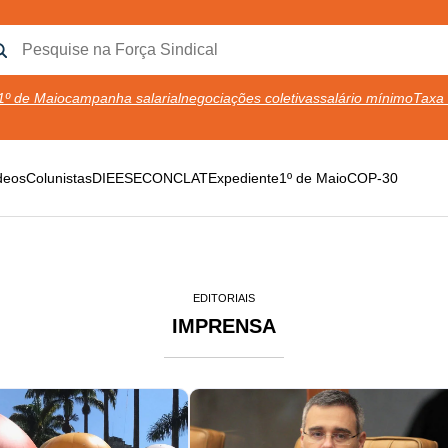
1º de Maio
campanha salarial
negociações coletivas
salário mínimo
Taxa 
deos
Colunistas
DIEESE
CONCLAT
Expediente
1º de Maio
COP-30
EDITORIAIS
IMPRENSA