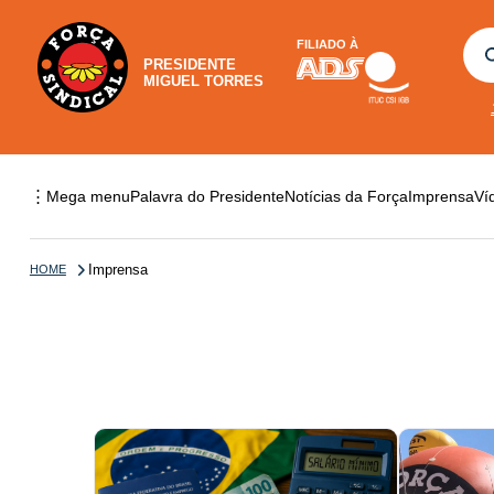
FILIADO À
PRESIDENTE
MIGUEL TORRES
⋮
Mega menu
Palavra do Presidente
Notícias da Força
Imprensa
Ví
Imprensa
HOME