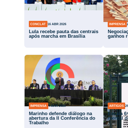
CONCLAT
16 ABR 2026
IMPRENSA
Lula recebe pauta das centrais
Negocia
após marcha em Brasília
ganhos r
IMPRENSA
4 MAR 2026
ARTIGOS
2
Marinho defende diálogo na
Escala 6
abertura da II Conferência do
mental d
Trabalho