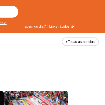
selic
Imagem do dia
Links rápidos
⏵
Todas as notícias