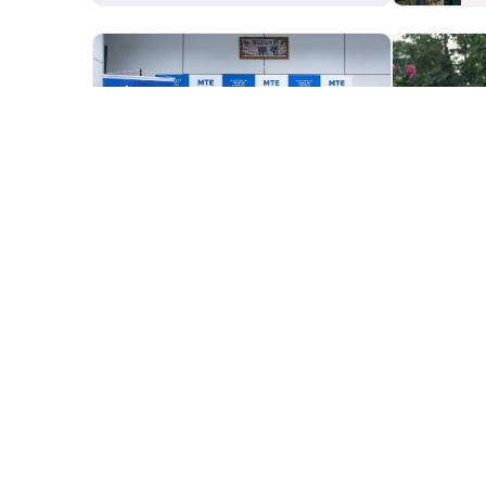
IMPRENSA
17 DEZ 2025
IMPRENSA
Confira o calendário de 2026
Redução 
para pagamento do abono
escala 6
salarial