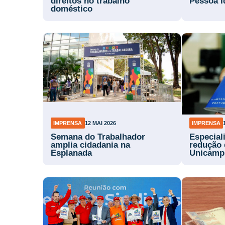
direitos no trabalho
Pessoa I
doméstico
IMPRENSA
12 MAI 2026
IMPRENSA
Semana do Trabalhador
Especial
amplia cidadania na
redução 
Esplanada
Unicamp