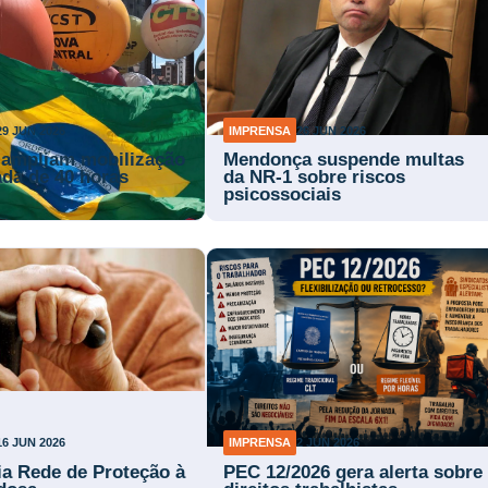
29 JUN 2026
IMPRENSA
26 JUN 2026
 ampliam mobilização
Mendonça suspende multas
ada de 40 horas
da NR-1 sobre riscos
psicossociais
16 JUN 2026
IMPRENSA
2 JUN 2026
ria Rede de Proteção à
PEC 12/2026 gera alerta sobre