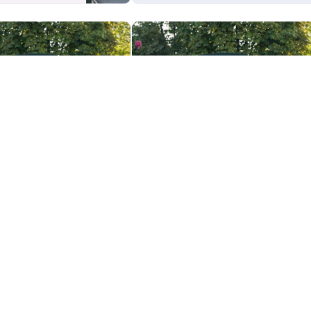
15 DEZ 2025
IMPRENSA
11 DEZ 2025
da jornada e fim da
Comparação das jornadas de
×1 no debate sindical
trabalho no Brasil e na França