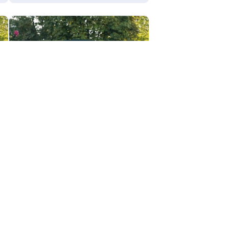
IMPRENSA
8 DEZ 2025
PEC 8/2025 reacende debate
sobre jornada e fim da escala
6×1