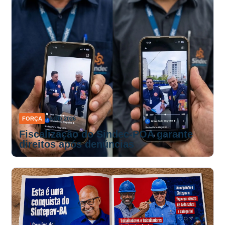
FORÇA
7 AGO 2026
Fiscalização do Sindec-POA garante
direitos após denúncias