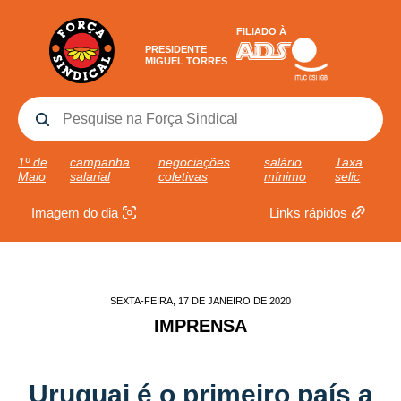
FILIADO À
PRESIDENTE
MIGUEL TORRES
1º de
campanha
negociações
salário
Taxa
Maio
salarial
coletivas
mínimo
selic
Imagem do dia
Links rápidos
SEXTA-FEIRA, 17 DE JANEIRO DE 2020
IMPRENSA
Uruguai é o primeiro país a