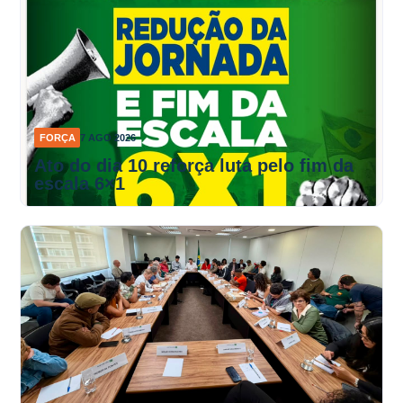
FORÇA
7 AGO 2026
Ato do dia 10 reforça luta pelo fim da
escala 6×1