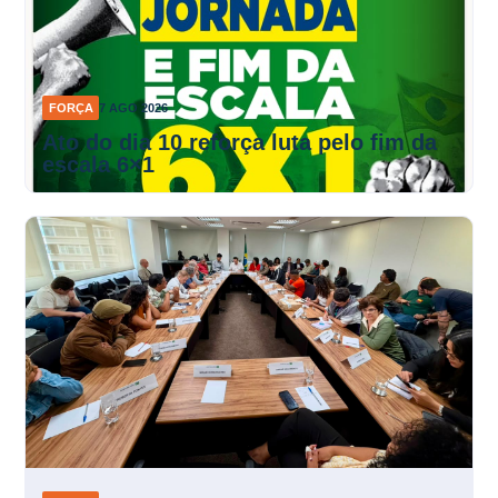
FORÇA
7 AGO 2026
Ato do dia 10 reforça luta pelo fim da
escala 6×1
FORÇA
7 AGO 2026