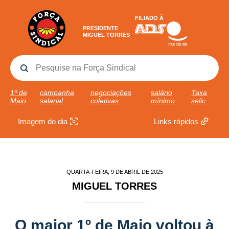
FILIADO À
PRESIDENTE
MIGUEL TORRES
1º de
campanha
negociações
salário
Taxa
Maio
salarial
coletivas
mínimo
selic
Imagem do dia
Links rápidos
QUARTA-FEIRA, 9 DE ABRIL DE 2025
MIGUEL TORRES
O maior 1º de Maio voltou à