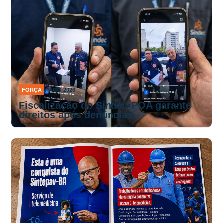
FORÇA
7 AGO 2026
Fiscalização do Sindec-POA garante
direitos após denúncias