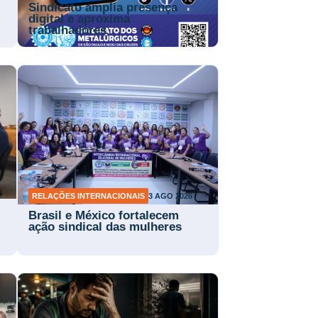
Sindicato amplia presença
digital e aproxima
trabalhadores
RELAÇÕES INTERNACIONAIS
3 AGO 2026
Brasil e México fortalecem
ação sindical das mulheres