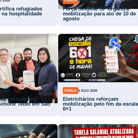
O 2026
FORÇA
6 AGO 2026
rtifica refugiados
Força Sindical SP organiza
 na hospitalidade
mobilização para ato de 10 de
agosto
O 2026
FORÇA
5 AGO 2026
stas apresentam
Eletricitários reforçam
Simone Tebet em São
mobilização pelo fim da escal
6×1