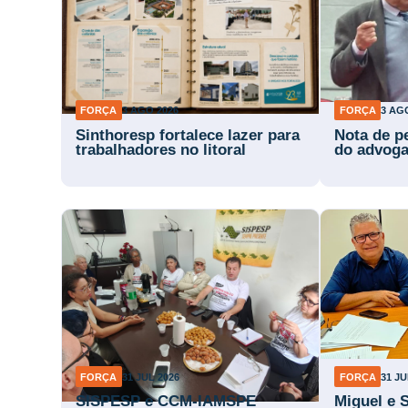
FORÇA
3 AGO 2026
FORÇA
3 AG
Sinthoresp fortalece lazer para
Nota de p
trabalhadores no litoral
do advog
FORÇA
31 JUL 2026
FORÇA
31 JU
SISPESP e CCM-IAMSPE
Miguel e 