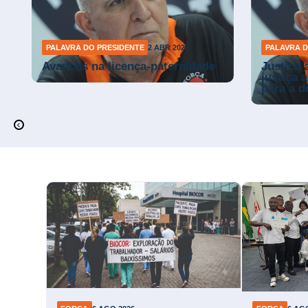
PALAVRA DO PRESIDENTE
2 ABR 2026
PALAVRA D
Avanços na licença-paternidade
Justiça 
justiça 
para a 