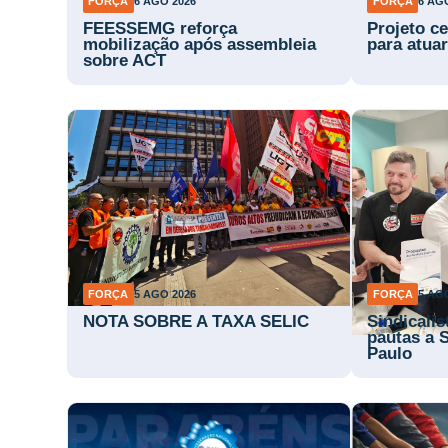
FORÇA
6 AGO 2026
FORÇA
6 AG
FEESSEMG reforça
Projeto ce
mobilização após assembleia
para atuar
sobre ACT
FORÇA
5 AGO 2026
FORÇA
5 AG
NOTA SOBRE A TAXA SELIC
Sindicali
pautas a 
Paulo