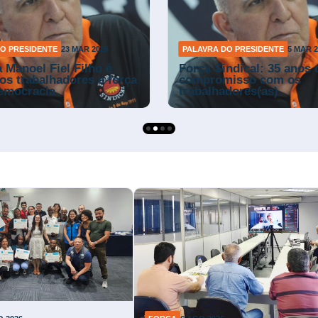
O PRESIDENTE
23 MAR 2026
PALAVRA DO PRESIDENTE
5 MAR 2
a Manoel Fiel Filho é
Força Sindical: 35 anos 
aos trabalhadores e força
compromisso com os
democracia
trabalhadores(as)