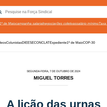
1º de Maio
campanha salarial
negociações coletivas
salário mínimo
Taxa 
deos
Colunistas
DIEESE
CONCLAT
Expediente
1º de Maio
COP-30
SEGUNDA-FEIRA, 7 DE OUTUBRO DE 2024
MIGUEL TORRES
A lição das urnas