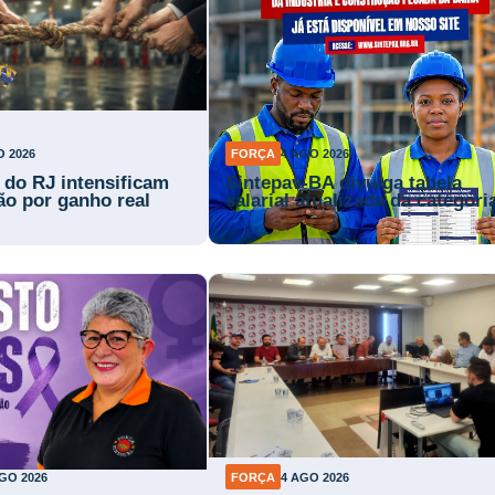
O 2026
FORÇA
4 AGO 2026
s do RJ intensificam
Sintepav-BA divulga tabela
ão por ganho real
salarial atualizada da categori
GO 2026
FORÇA
4 AGO 2026