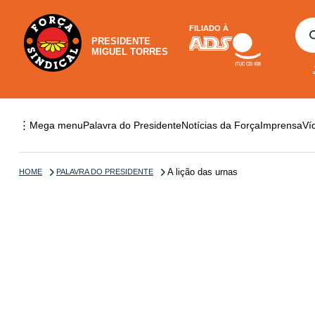
FILIADO À
PRESIDENTE
MIGUEL TORRES
⋮
Mega menu
Palavra do Presidente
Notícias da Força
Imprensa
Ví
A lição das urnas
HOME
PALAVRA DO PRESIDENTE