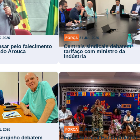
O 2026
FORÇA
31 JUL 2026
esar pelo falecimento
Centrais sindicais debatem
ado Arouca
tarifaço com ministro da
Indústria
L 2026
FORÇA
31 JUL 2026
Serginho debatem
Força Sindical Bahia promove