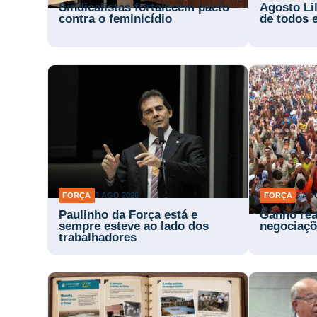
Sindicalistas fortalecem pacto
Agosto Li
contra o feminicídio
de todos 
FORÇA
3 AGO 2026
FORÇA
3 AG
Paulinho da Força está e
Ganho rea
sempre esteve ao lado dos
negociaçõ
trabalhadores