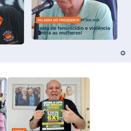
026
PALAVRA DO PRESIDENTE
27 JAN 2026
de
Basta de feminicídio e violência
contra as mulheres!