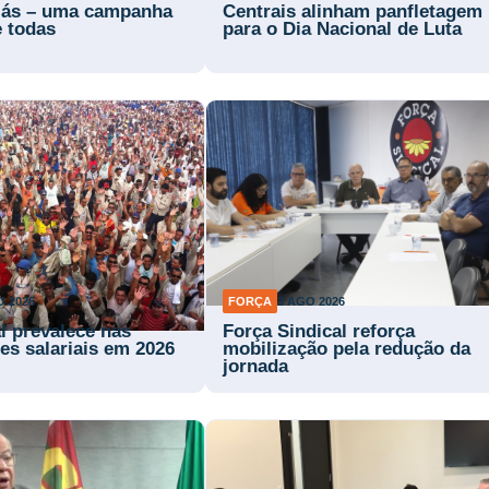
lás – uma campanha
Centrais alinham panfletagem
e todas
para o Dia Nacional de Luta
O 2026
FORÇA
3 AGO 2026
l prevalece nas
Força Sindical reforça
es salariais em 2026
mobilização pela redução da
jornada