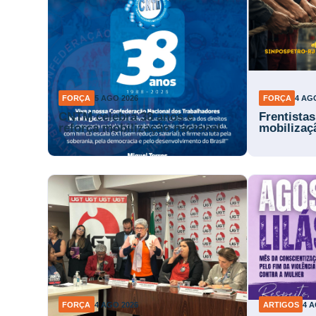
FORÇA
5 AGO 2026
FORÇA
4 AG
CNTM celebra 38 anos e
Frentista
reforça mobilização nacional
mobilizaç
FORÇA
4 AGO 2026
ARTIGOS
4 A