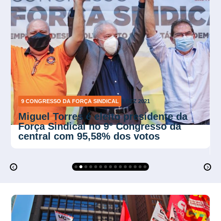
9 CONGRESSO DA FORÇA SINDICAL
7 DEZ 2021
Seminário Internacional reúne
dirigentes sindicais para debater os
Direitos, o Futuro do Trabalho e Ação
Sindical Pós Pandemia