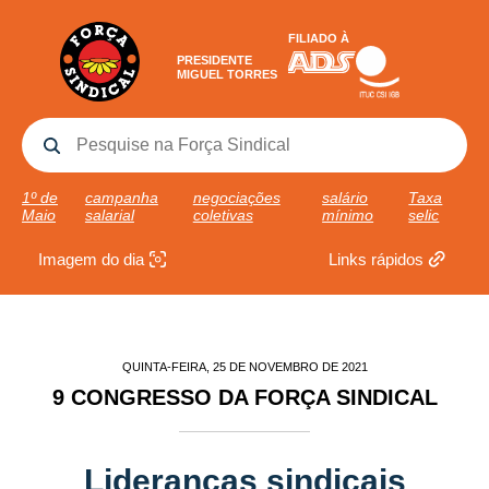
FILIADO À
PRESIDENTE
MIGUEL TORRES
1º de
campanha
negociações
salário
Taxa
Maio
salarial
coletivas
mínimo
selic
Imagem do dia
Links rápidos
QUINTA-FEIRA, 25 DE NOVEMBRO DE 2021
9 CONGRESSO DA FORÇA SINDICAL
Lideranças sindicais