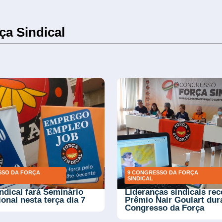
ça Sindical
SSO DA FORÇA
30 NOV
9 CONGRESSO DA FORÇA
2021
SINDICAL
ndical fará Seminário
Lideranças sindicais re
ional nesta terça dia 7
Prêmio Nair Goulart dur
Congresso da Força