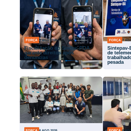
FORÇA
7 AGO 2026
FORÇA
7 AG
Fiscalização do Sindec-POA
Sintepav-
garante direitos após
de teleme
denúncias
trabalhad
pesada
FORÇA
6 AGO 2026
FORÇA
6 AG