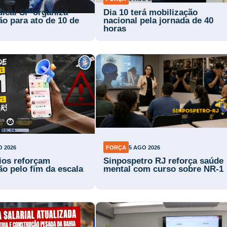
dical SP organiza
Dia 10 terá mobilização
ão para ato de 10 de
nacional pela jornada de 40
horas
O 2026
FORÇA
5 AGO 2026
rios reforçam
Sinpospetro RJ reforça saúde
ão pelo fim da escala
mental com curso sobre NR-1