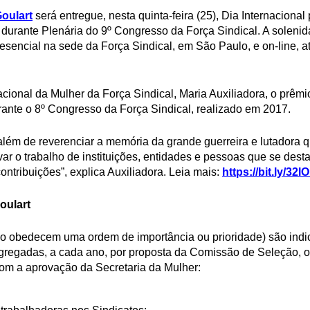
Goulart
será entregue, nesta quinta-feira (25), Dia Internaciona
 durante Plenária do 9º Congresso da Força Sindical. A solenid
 presencial na sede da Força Sindical, em São Paulo, e on-line, 
ional da Mulher da Força Sindical, Maria Auxiliadora, o prêmio
rante o 8º Congresso da Força Sindical, realizado em 2017.
lém de reverenciar a memória da grande guerreira e lutadora qu
ivar o trabalho de instituições, entidades e pessoas que se de
ontribuições”, explica Auxiliadora. Leia mais:
https://bit.ly/32l
oulart
ão obedecem uma ordem de importância ou prioridade) são indi
gregadas, a cada ano, por proposta da Comissão de Seleção, o
om a aprovação da Secretaria da Mulher: