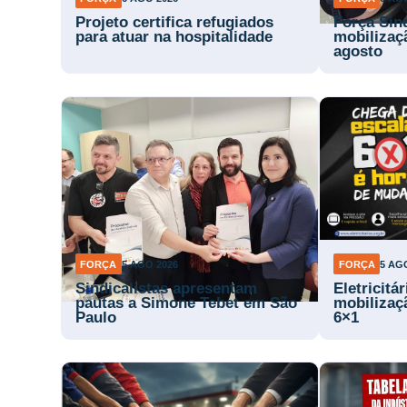
Projeto certifica refugiados
Força Sin
para atuar na hospitalidade
mobilizaç
agosto
FORÇA
5 AGO 2026
FORÇA
5 AG
Sindicalistas apresentam
Eletricitá
pautas a Simone Tebet em São
mobilizaç
Paulo
6×1