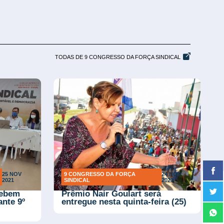
TODAS DE 9 CONGRESSO DA FORÇA SINDICAL
25 NOV
9 CONGRESSO DA FORÇA
24 NOV
2021
SINDICAL
2021
cebem
Prêmio Nair Goulart será
ante 9º
entregue nesta quinta-feira (25)