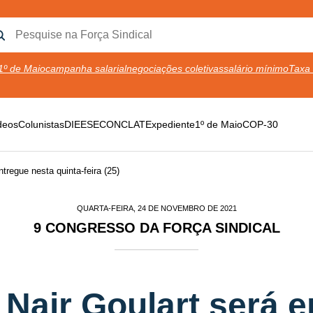
1º de Maio
campanha salarial
negociações coletivas
salário mínimo
Taxa 
deos
Colunistas
DIEESE
CONCLAT
Expediente
1º de Maio
COP-30
tregue nesta quinta-feira (25)
QUARTA-FEIRA, 24 DE NOVEMBRO DE 2021
9 CONGRESSO DA FORÇA SINDICAL
Nair Goulart será 