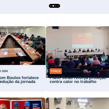
O 2026
FORÇA
7 AGO 2026
om Boulos fortalece
Plano Verão reforça proteção
 redução da jornada
contra calor no trabalho