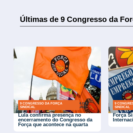
Últimas de 9 Congresso da For
9 CONGRESSO DA FORÇA
6 DEZ
9 CONGRE
SINDICAL
2021
SINDICAL
Lula confirma presença no
Força Si
encerramento do Congresso da
Internac
Força que acontece na quarta