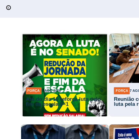
FORÇA
7 AGO 2026
FORÇA
7 AG
Ato do dia 10 reforça luta pelo
Reunião c
fim da escala 6×1
luta pela