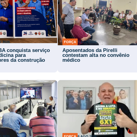
O 2026
FORÇA
7 AGO 2026
BA conquista serviço
Aposentados da Pirelli
dicina para
contestam alta no convênio
ores da construção
médico
O 2026
FORÇA
6 AGO 2026