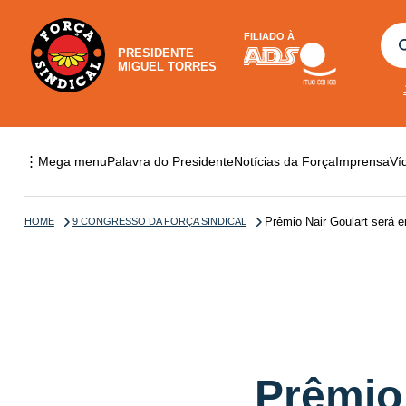
FILIADO À
PRESIDENTE
MIGUEL TORRES
⋮
Mega menu
Palavra do Presidente
Notícias da Força
Imprensa
Ví
Prêmio Nair Goulart será en
HOME
9 CONGRESSO DA FORÇA SINDICAL
Prêmio 