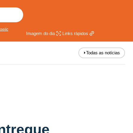
selic
Imagem do dia
Links rápidos
⏵
Todas as notícias
entregue