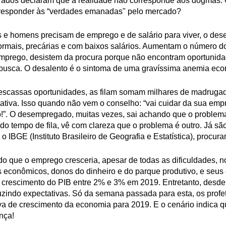
erados declaram que a realidade não corresponde aos dogmas.
orresponder às “verdades emanadas" pelo mercado?
 e homens precisam de emprego e de salário para viver, o d
ormais, precárias e com baixos salários. Aumentam o número d
prego, desistem da procura porque não encontram oportunida
a busca. O desalento é o sintoma de uma gravíssima anemia ec
escassas oportunidades, as filam somam milhares de madrugad
tiva. Isso quando não vem o conselho: “vai cuidar da sua emp
o!”. O desempregado, muitas vezes, sai achando que o problem
do tempo de fila, vê com clareza que o problema é outro. Já sã
IBGE (Instituto Brasileiro de Geografia e Estatística), procu
o que o emprego cresceria, apesar de todas as dificuldades, n
econômicos, donos do dinheiro e do parque produtivo, e seus 
crescimento do PIB entre 2% e 3% em 2019. Entretanto, desde o 
duzindo expectativas. Só da semana passada para esta, os prof
va de crescimento da economia para 2019. E o cenário indica
nça!