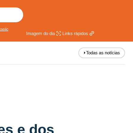
selic
Imagem do dia
Links rápidos
⏵
Todas as notícias
es e dos