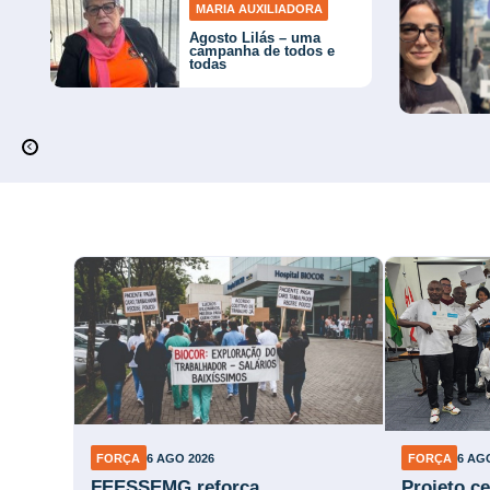
MARIA AUXILIADORA
Agosto Lilás – uma
campanha de todos e
todas
FORÇA
6 AGO 2026
FORÇA
6 AG
FEESSEMG reforça
Projeto ce