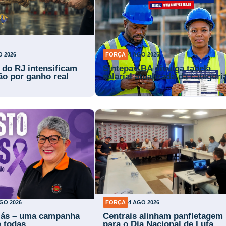
O 2026
FORÇA
4 AGO 2026
s do RJ intensificam
Sintepav-BA divulga tabela
ão por ganho real
salarial atualizada da categori
GO 2026
FORÇA
4 AGO 2026
lás – uma campanha
Centrais alinham panfletagem
e todas
para o Dia Nacional de Luta