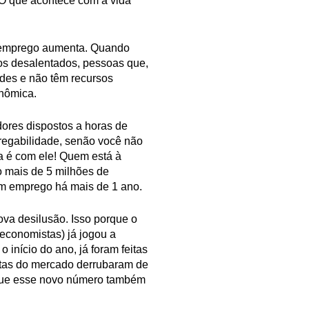
 O que acontece com a vida
esemprego aumenta. Quando
os desalentados, pessoas que,
des e não têm recursos
onômica.
ores dispostos a horas de
regabilidade, senão você não
a é com ele! Quem está à
o mais de 5 milhões de
ram emprego há mais de 1 ano.
ova desilusão. Isso porque o
economistas) já jogou a
início do ano, já foram feitas
etas do mercado derrubaram de
 que esse novo número também