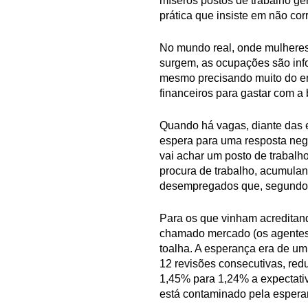
míseros postos de trabalho g
prática que insiste em não c
No mundo real, onde mulheres
surgem, as ocupações são inf
mesmo precisando muito do em
financeiros para gastar com 
Quando há vagas, diante das 
espera para uma resposta nega
vai achar um posto de trabalh
procura de trabalho, acumulan
desempregados que, segundo o 
Para os que vinham acreditand
chamado mercado (os agentes 
toalha. A esperança era de um 
12 revisões consecutivas, re
1,45% para 1,24% a expectati
está contaminado pela espera