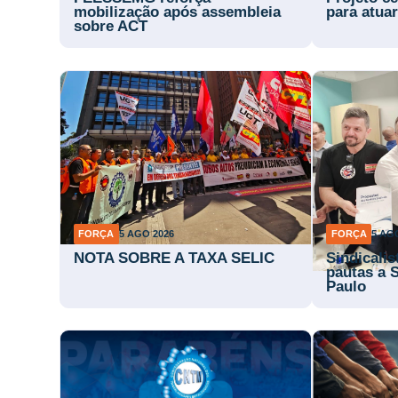
mobilização após assembleia
para atuar
sobre ACT
FORÇA
5 AGO 2026
FORÇA
5 AG
NOTA SOBRE A TAXA SELIC
Sindicali
pautas a 
Paulo