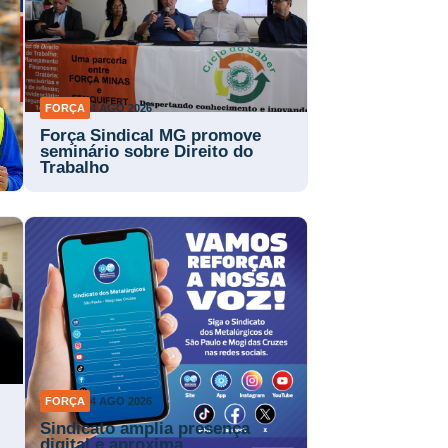
FORÇA
4 AGO 2026
Força Sindical MG promove
a
seminário sobre Direito do
Trabalho
FORÇA
4 AGO 2026
Sindicato amplia presença
digital e aproxima