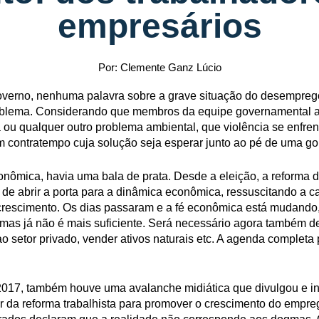
empresários
Por: Clemente Ganz Lúcio
verno, nenhuma palavra sobre a grave situação do desemprego
problema. Considerando que membros da equipe governamental ac
ou qualquer outro problema ambiental, que violência se enfren
contratempo cuja solução seja esperar junto ao pé de uma goi
nômica, havia uma bala de prata. Desde a eleição, a reforma 
e abrir a porta para a dinâmica econômica, ressuscitando a c
crescimento. Os dias passaram e a fé econômica está mudando, 
as já não é mais suficiente. Será necessário agora também des
ao setor privado, vender ativos naturais etc. A agenda completa 
017, também houve uma avalanche midiática que divulgou e inc
r da reforma trabalhista para promover o crescimento do empreg