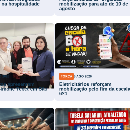
 na hospitalidade
mobilização para ato de 10 de
agosto
O 2026
FORÇA
5 AGO 2026
stas apresentam
Eletricitários reforçam
Simone Tebet em São
mobilização pelo fim da escal
6×1