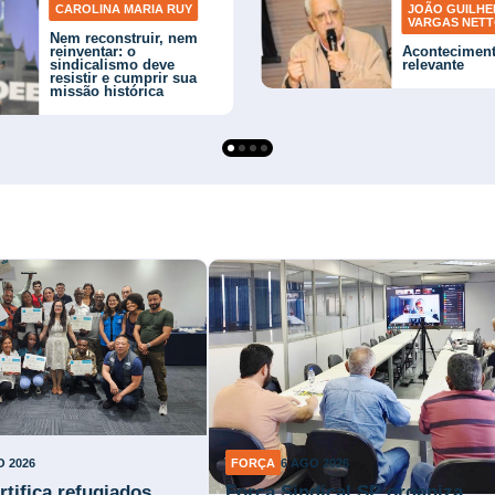
CAROLINA MARIA RUY
JOÃO GUILH
VARGAS NET
Nem reconstruir, nem
reinventar: o
Acontecimen
sindicalismo deve
relevante
resistir e cumprir sua
missão histórica
O 2026
FORÇA
6 AGO 2026
rtifica refugiados
Força Sindical SP organiza