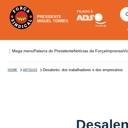
FILIADO À
PRESIDENTE
MIGUEL TORRES
⋮
Mega menu
Palavra do Presidente
Notícias da Força
Imprensa
Ví
Desalento: dos trabalhadores e dos empresários
HOME
ARTIGOS
Desalen