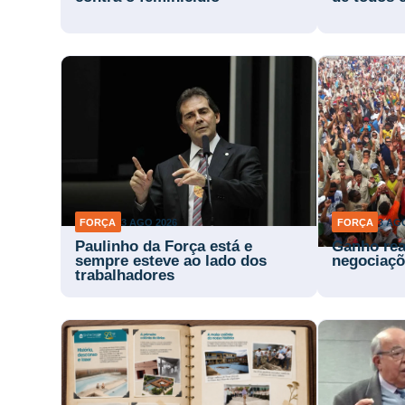
FORÇA
3 AGO 2026
FORÇA
3 AG
Paulinho da Força está e
Ganho rea
sempre esteve ao lado dos
negociaçõ
trabalhadores