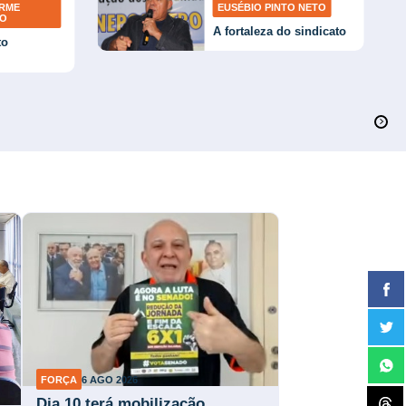
ERME
EUSÉBIO PINTO NETO
TO
A fortaleza do sindicato
to
FORÇA
6 AGO 2026
Dia 10 terá mobilização