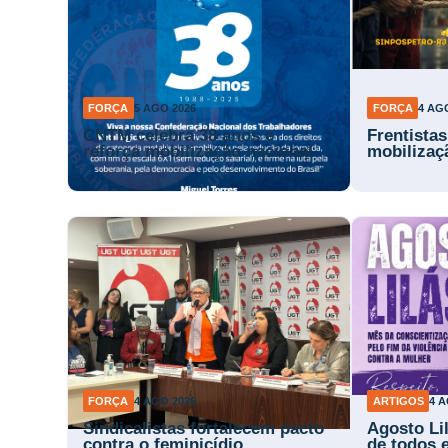
FORÇA
5 AGO 2026
FORÇA
4 AG
CNTM celebra 38 anos e
Frentista
reforça mobilização nacional
mobilizaç
FORÇA
4 AGO 2026
ARTIGOS
4 A
Sindicalistas fortalecem pacto
Agosto Li
contra o feminicídio
de todos 