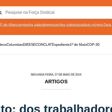
1º de Maio
campanha salarial
negociações coletivas
salário mínimo
Taxa 
deos
Colunistas
DIEESE
CONCLAT
Expediente
1º de Maio
COP-30
SEGUNDA-FEIRA, 27 DE MAIO DE 2019
ARTIGOS
to: dos trabalhador