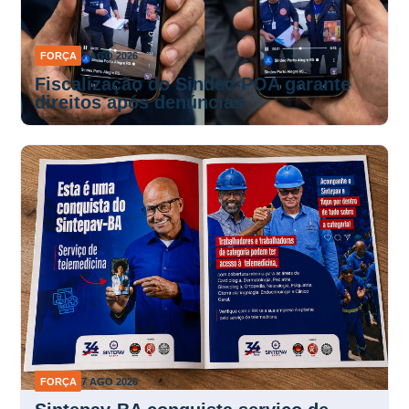
FORÇA
7 AGO 2026
Fiscalização do Sindec-POA garante
direitos após denúncias
FORÇA
7 AGO 2026