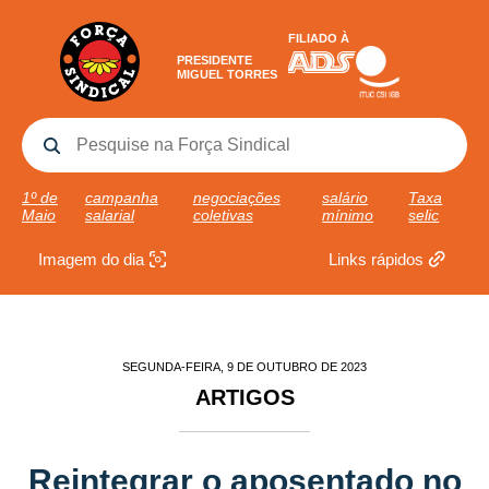
FILIADO À
PRESIDENTE
MIGUEL TORRES
1º de
campanha
negociações
salário
Taxa
Maio
salarial
coletivas
mínimo
selic
Imagem do dia
Links rápidos
SEGUNDA-FEIRA, 9 DE OUTUBRO DE 2023
ARTIGOS
Reintegrar o aposentado no