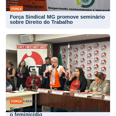
FORÇA
4 AGO 2026
Força Sindical MG promove seminário
sobre Direito do Trabalho
FORÇA
4 AGO 2026
Sindicalistas fortalecem pacto contra
o feminicídio