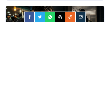
FORÇA
31 JUL 2026
Apostar online? A conta pode ser mais
cara do que você imagina