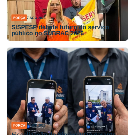
FORÇA
7 AGO 2026
SISPESP debate futuro do serviço
público no SUBRAC 2026
FORÇA
7 AGO 2026
Fiscalização do Sindec-POA garante