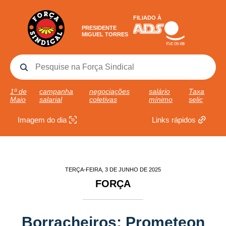
FILIADO À
PRESIDENTE
MIGUEL TORRES
1º de
campanha
negociações
salário
Taxa
Maio
salarial
coletivas
mínimo
selic
Imagem do dia
Links rápidos
TERÇA-FEIRA, 3 DE JUNHO DE 2025
FORÇA
Borracheiros: Prometeon