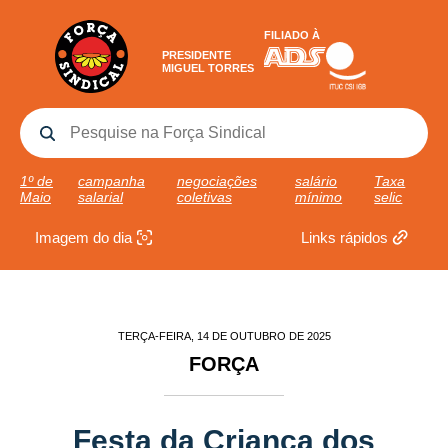
FILIADO À
PRESIDENTE
MIGUEL TORRES
1º de
campanha
negociações
salário
Taxa
Maio
salarial
coletivas
mínimo
selic
Imagem do dia
Links rápidos
TERÇA-FEIRA, 14 DE OUTUBRO DE 2025
FORÇA
Festa da Criança dos