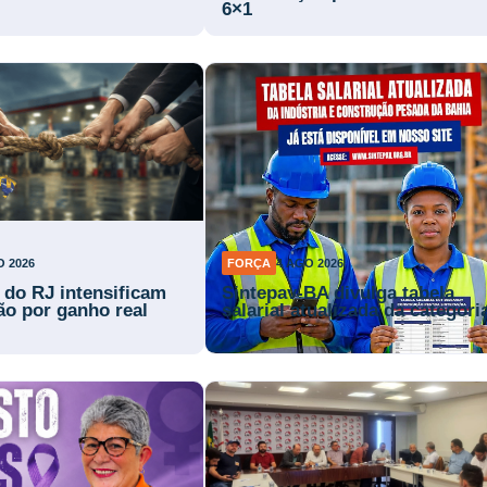
6×1
O 2026
FORÇA
4 AGO 2026
s do RJ intensificam
Sintepav-BA divulga tabela
ão por ganho real
salarial atualizada da categori