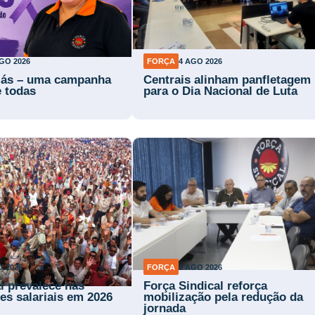
GO 2026
FORÇA
4 AGO 2026
lás – uma campanha
Centrais alinham panfletagem
e todas
para o Dia Nacional de Luta
O 2026
FORÇA
3 AGO 2026
l prevalece nas
Força Sindical reforça
es salariais em 2026
mobilização pela redução da
jornada