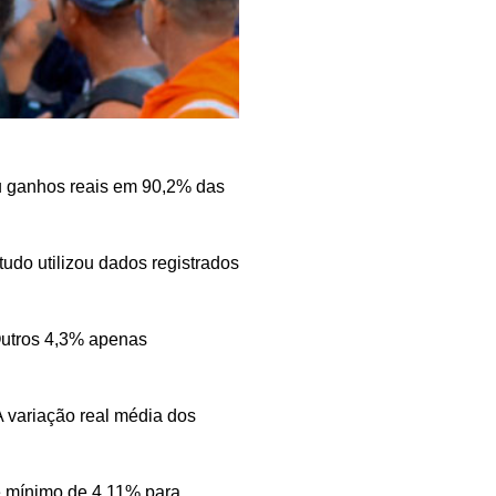
 ganhos reais em 90,2% das
udo utilizou dados registrados
 Outros 4,3% apenas
A variação real média dos
e mínimo de 4,11% para