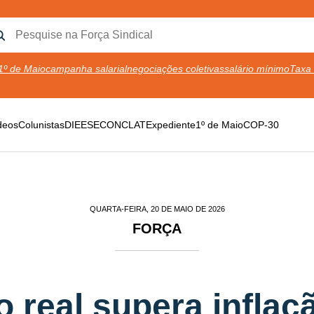
1º de Maio
campanha salarial
negociações coletivas
salário mínimo
Taxa 
deos
Colunistas
DIEESE
CONCLAT
Expediente
1º de Maio
COP-30
QUARTA-FEIRA, 20 DE MAIO DE 2026
FORÇA
 real supera inflaç