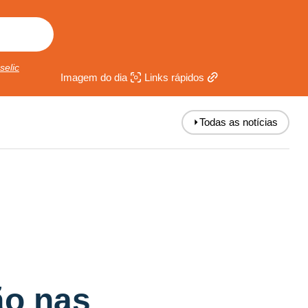
selic
Imagem do dia
Links rápidos
⏵
Todas as notícias
ão nas