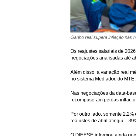
Ganho real supera inflação nas 
Os reajustes salariais de 202
negociações analisadas até abr
Além disso, a variação real m
no sistema Mediador, do MTE.
Nas negociações da data-base 
recompuseram perdas inflacion
Por outro lado, somente 2,2% d
reajustes de abril atingiu 1,
O DIEESE informou ainda que 