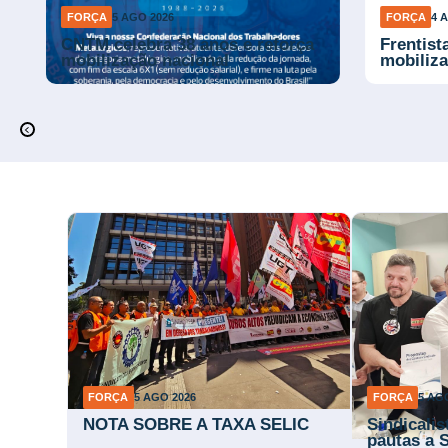
FORÇA
5 AGO 2026
FORÇA
4 
CNTM celebra 38 anos e reforça
Frentist
mobilização nacional
mobiliza
FORÇA
5 AGO 2026
FORÇA
5 AG
NOTA SOBRE A TAXA SELIC
Sindicali
pautas a 