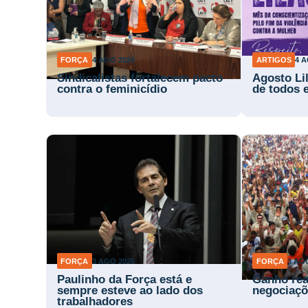
FORÇA
4 AGO 2026
ARTIGOS
4 A
Sindicalistas fortalecem pacto
Agosto Li
contra o feminicídio
de todos 
FORÇA
3 AGO 2026
FORÇA
3 AG
Paulinho da Força está e
Ganho rea
sempre esteve ao lado dos
negociaçõ
trabalhadores