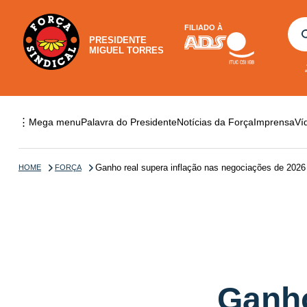
FILIADO À
PRESIDENTE
MIGUEL TORRES
⋮
Mega menu
Palavra do Presidente
Notícias da Força
Imprensa
Ví
Ganho real supera inflação nas negociações de 2026
HOME
FORÇA
Ganho