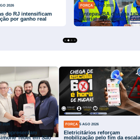
AGO 2026
FORÇA
4 AGO 2026
as do RJ intensificam
Sintepav-BA divulga tab
ção por ganho real
salarial atualizada da ca
O 2026
FORÇA
5 AGO 2026
stas apresentam
Eletricitários reforçam
Simone Tebet em São
mobilização pelo fim da escal