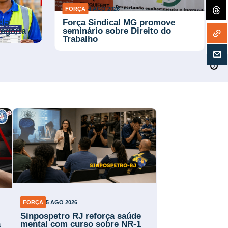
FORÇA
4 AGO 2026
ela
Força Sindical MG promove
tegoria
seminário sobre Direito do
Trabalho
FORÇA
5 AGO 2026
Sinpospetro RJ reforça saúde
a
mental com curso sobre NR-1