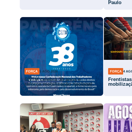
Paulo
FORÇA
5 AGO 2026
FORÇA
4 AG
CNTM celebra 38 anos e
Frentista
reforça mobilização nacional
mobilizaç