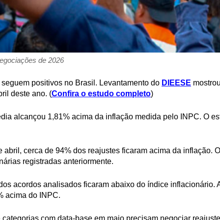
negociações de 2026
6 seguem positivos no Brasil. Levantamento do
DIEESE
mostrou
il deste ano. (
Confira o estudo completo
)
édia alcançou 1,81% acima da inflação medida pelo INPC. O est
abril, cerca de 94% dos reajustes ficaram acima da inflação.
árias registradas anteriormente.
os acordos analisados ficaram abaixo do índice inflacionário. 
39% acima do INPC.
categorias com data-base em maio precisam negociar reajust