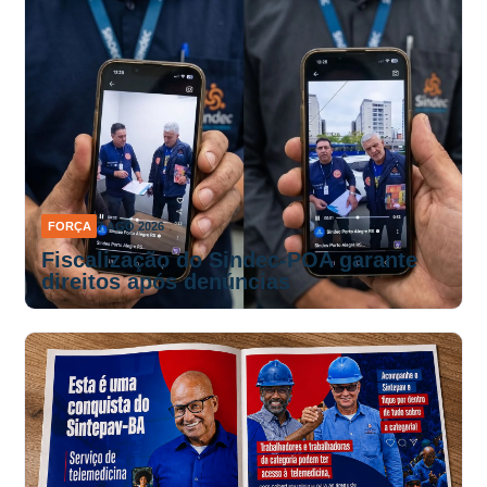
FORÇA
7 AGO 2026
Fiscalização do Sindec-POA garante
direitos após denúncias