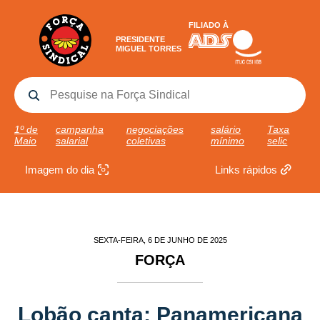
FILIADO À
PRESIDENTE
MIGUEL TORRES
1º de
campanha
negociações
salário
Taxa
Maio
salarial
coletivas
mínimo
selic
Imagem do dia
Links rápidos
SEXTA-FEIRA, 6 DE JUNHO DE 2025
FORÇA
Lobão canta: Panamericana