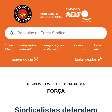
FILIADO À
PRESIDENTE
MIGUEL TORRES
1º de
campanha
negociações
salário
Taxa
Maio
salarial
coletivas
mínimo
selic
Imagem do dia
Links rápidos
SEGUNDA-FEIRA, 13 DE OUTUBRO DE 2025
FORÇA
Sindicalistas defendem