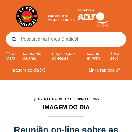
FILIADO À
PRESIDENTE
MIGUEL TORRES
1º de
campanha
negociações
salário
Taxa
Maio
salarial
coletivas
mínimo
selic
Imagem do dia
Links rápidos
QUARTA-FEIRA, 18 DE SETEMBRO DE 2024
IMAGEM DO DIA
Reunião on-line sobre as