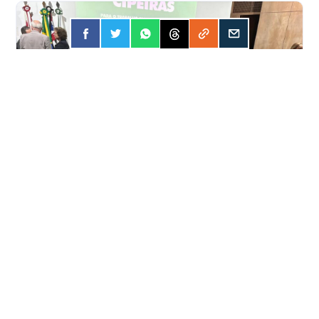
FORÇA
30 JUL 2026
Encontro fortalece atuação das Cipas
pela segurança no trabalho