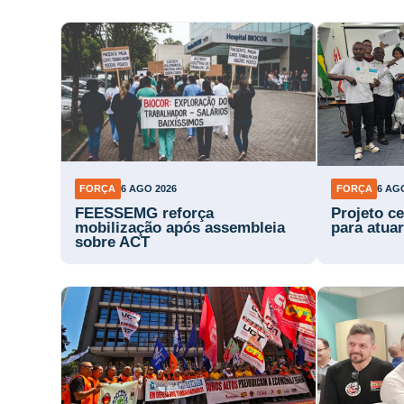
FORÇA
6 AGO 2026
FORÇA
6 AG
FEESSEMG reforça
Projeto ce
mobilização após assembleia
para atuar
sobre ACT