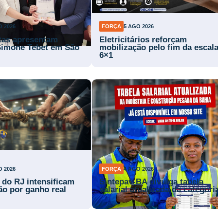
O 2026
FORÇA
5 AGO 2026
stas apresentam
Eletricitários reforçam
Simone Tebet em São
mobilização pelo fim da escal
6×1
O 2026
FORÇA
4 AGO 2026
s do RJ intensificam
Sintepav-BA divulga tabela
ão por ganho real
salarial atualizada da categori