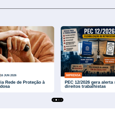
IMPRENSA
12 MAI 2026
ador amplia
Especialistas debatem redução
nada
da jornada na Unicamp