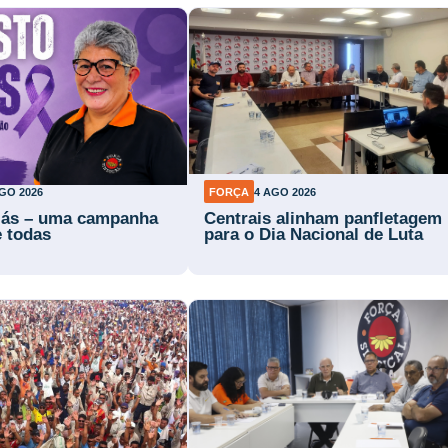
GO 2026
FORÇA
4 AGO 2026
lás – uma campanha
Centrais alinham panfletagem
e todas
para o Dia Nacional de Luta