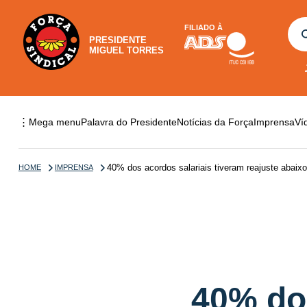
FILIADO À
PRESIDENTE
MIGUEL TORRES
⋮
Mega menu
Palavra do Presidente
Notícias da Força
Imprensa
Ví
40% dos acordos salariais tiveram reajuste abaixo 
HOME
IMPRENSA
40% dos