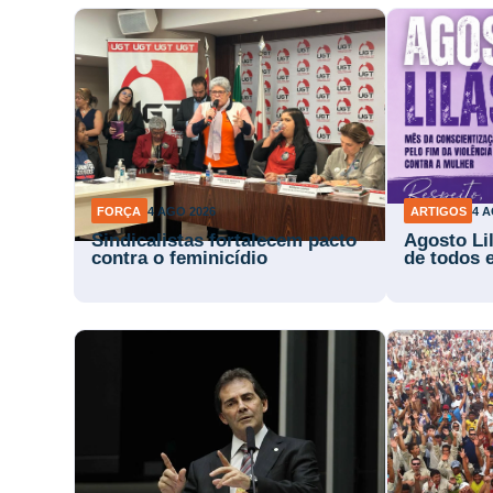
FORÇA
4 AGO 2026
ARTIGOS
4 A
Sindicalistas fortalecem pacto
Agosto Li
contra o feminicídio
de todos 