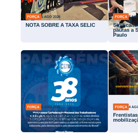
FORÇA
5 AGO 2026
FORÇA
5 AG
NOTA SOBRE A TAXA SELIC
Sindicali
pautas a 
Paulo
FORÇA
5 AGO 2026
FORÇA
4 AG
CNTM celebra 38 anos e
Frentista
reforça mobilização nacional
mobilizaç