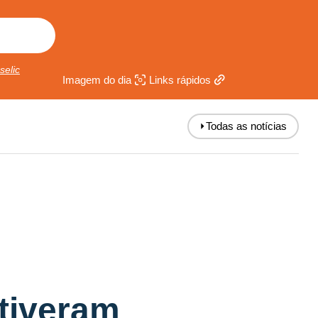
selic
Imagem do dia
Links rápidos
⏵
Todas as notícias
 tiveram