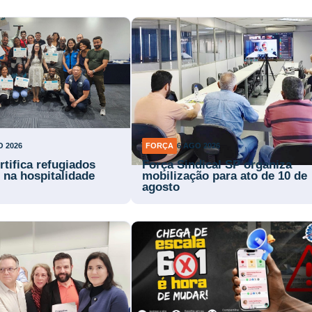
O 2026
FORÇA
6 AGO 2026
rtifica refugiados
Força Sindical SP organiza
 na hospitalidade
mobilização para ato de 10 de
agosto