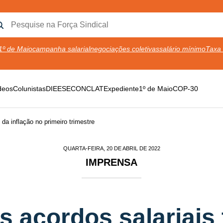
1º de Maio
campanha salarial
negociações coletivas
salário mínimo
Taxa 
deos
Colunistas
DIEESE
CONCLAT
Expediente
1º de Maio
COP-30
da inflação no primeiro trimestre
QUARTA-FEIRA, 20 DE ABRIL DE 2022
IMPRENSA
 acordos salariais