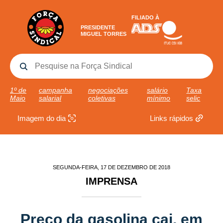
FILIADO À
PRESIDENTE
MIGUEL TORRES
1º de
campanha
negociações
salário
Taxa
Maio
salarial
coletivas
mínimo
selic
Imagem do dia
Links rápidos
SEGUNDA-FEIRA, 17 DE DEZEMBRO DE 2018
IMPRENSA
Preço da gasolina cai, em