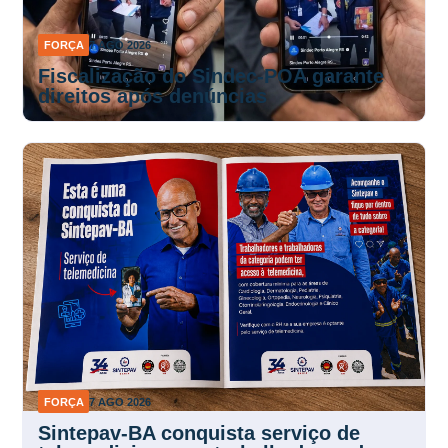
FORÇA
7 AGO 2026
Fiscalização do Sindec-POA garante
direitos após denúncias
FORÇA
7 AGO 2026
Sintepav-BA conquista serviço de