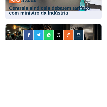
FORÇA
31 JUL 2026
Centrais sindicais debatem tarifaço
com ministro da Indústria
FORÇA
31 JUL 2026
Apostar online? A conta pode ser mais
cara do que você imagina