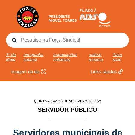
FILIADO À
PRESIDENTE
MIGUEL TORRES
1º de
campanha
negociações
salário
Taxa
Maio
salarial
coletivas
mínimo
selic
Imagem do dia
Links rápidos
QUINTA-FEIRA, 15 DE SETEMBRO DE 2022
SERVIDOR PÚBLICO
Servidores municipais de