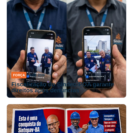
FORÇA
7 AGO 2026
Fiscalização do Sindec-POA garante
direitos após denúncias