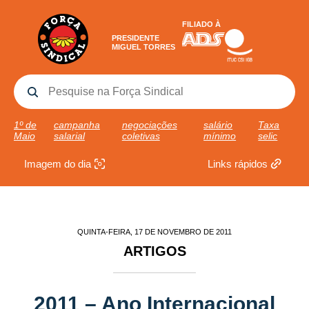
FILIADO À
PRESIDENTE
MIGUEL TORRES
1º de
campanha
negociações
salário
Taxa
Maio
salarial
coletivas
mínimo
selic
Imagem do dia
Links rápidos
QUINTA-FEIRA, 17 DE NOVEMBRO DE 2011
ARTIGOS
2011 – Ano Internacional