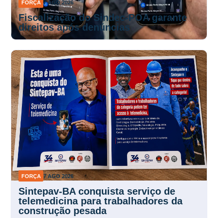
FORÇA
7 AGO 2026
Fiscalização do Sindec-POA garante
direitos após denúncias
FORÇA
7 AGO 2026
Sintepav-BA conquista serviço de
telemedicina para trabalhadores da
construção pesada