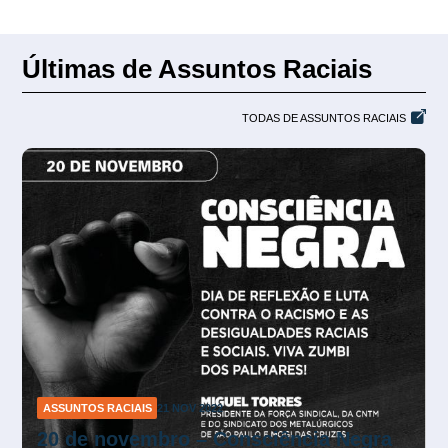
Últimas de Assuntos Raciais
TODAS DE ASSUNTOS RACIAIS
S
21 NOV 2022
ASSUNTOS RACIAIS
28 ABR
mbro – Consciência Negra
Participe da rod