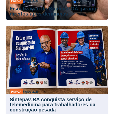
FORÇA
7 AGO 2026
Fiscalização do Sindec-POA garante
direitos após denúncias
FORÇA
7 AGO 2026
Sintepav-BA conquista serviço de
telemedicina para trabalhadores da