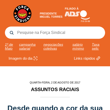
FILIADO À
PRESIDENTE
MIGUEL TORRES
1º de
campanha
negociações
salário
Taxa
Maio
salarial
coletivas
mínimo
selic
Imagem do dia
Links rápidos
QUARTA-FEIRA, 2 DE AGOSTO DE 2017
ASSUNTOS RACIAIS
Desde quando a cor da sua