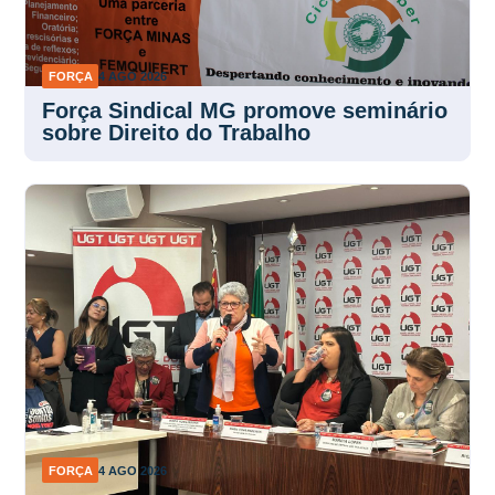
FORÇA
4 AGO 2026
Força Sindical MG promove seminário
sobre Direito do Trabalho
FORÇA
4 AGO 2026