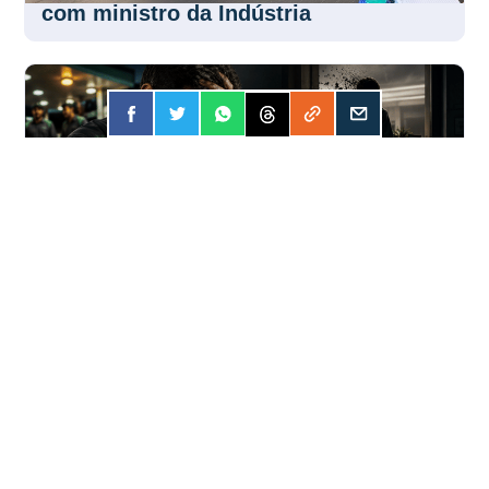
Centrais sindicais debatem tarifaço
com ministro da Indústria
FORÇA
31 JUL 2026
Apostar online? A conta pode ser mais
cara do que você imagina