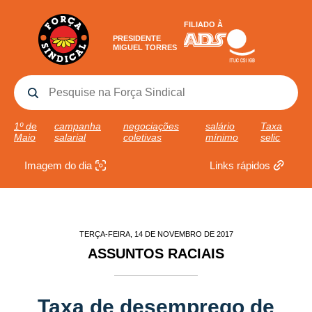
FILIADO À
PRESIDENTE
MIGUEL TORRES
1º de
campanha
negociações
salário
Taxa
Maio
salarial
coletivas
mínimo
selic
Imagem do dia
Links rápidos
TERÇA-FEIRA, 14 DE NOVEMBRO DE 2017
ASSUNTOS RACIAIS
Taxa de desemprego de