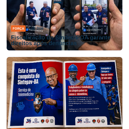
FORÇA
7 AGO 2026
Fiscalização do Sindec-POA garante
direitos após denúncias