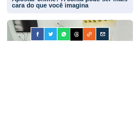
Apostar online? A conta pode ser mais
cara do que você imagina
FORÇA
31 JUL 2026
SISPESP e CCM-IAMSPE fortalecem
parceria pelos servidores