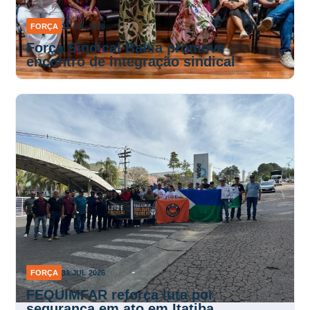
FORÇA
31 JUL 2026
Força Sindical Bahia promove
encontro de integração sindical
FORÇA
31 JUL 2026
FEQUIMFAR reforça luta por
segurança em ato em Itatiba