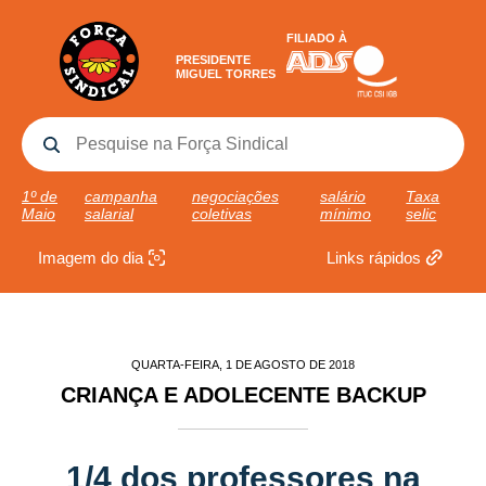
FILIADO À
PRESIDENTE
MIGUEL TORRES
1º de
campanha
negociações
salário
Taxa
Maio
salarial
coletivas
mínimo
selic
Imagem do dia
Links rápidos
QUARTA-FEIRA, 1 DE AGOSTO DE 2018
CRIANÇA E ADOLECENTE BACKUP
1/4 dos professores na