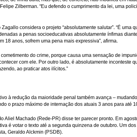
 Felipe Zilberman. “Eu defendo o cumprimento da lei, uma polici
 Zagallo considera o projeto “absolutamente salutar”. “É uma qu
denadas a penas socioeducativas absolutamente ínfimas diante 
am 18 anos, sofrem uma pena mais expressiva”, afirma.
a o cometimento do crime, porque causa uma sensação de impun
contecer com ele. Por outro lado, é absolutamente inconteste
endo, ao praticar atos ilícitos.”
ativo à redução da maioridade penal também avança – mudando 
do o prazo máximo de internação dos atuais 3 anos para até 
do Aliel Machado (Rede-PR) disse ter parecer pronto. Em agost
tiva é votar o texto até a segunda quinzena de outubro. Um dos
ista, Geraldo Alckmin (PSDB).