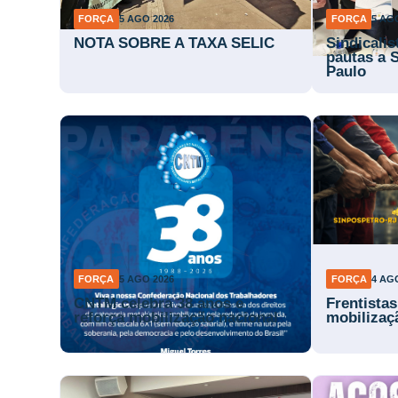
FORÇA
5 AGO 2026
FORÇA
5 AG
NOTA SOBRE A TAXA SELIC
Sindicali
pautas a 
Paulo
FORÇA
5 AGO 2026
FORÇA
4 AG
CNTM celebra 38 anos e
Frentista
reforça mobilização nacional
mobilizaç