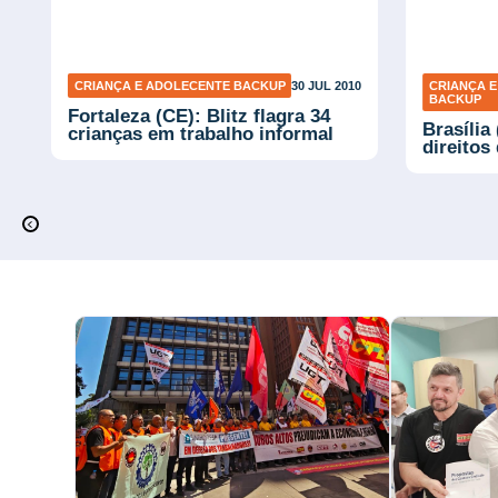
7
CRIANÇA E ADOLECENTE BACKUP
30 JUL 2010
CRIANÇA 
BACKUP
Fortaleza (CE): Blitz flagra 34
Brasília
crianças em trabalho informal
direitos