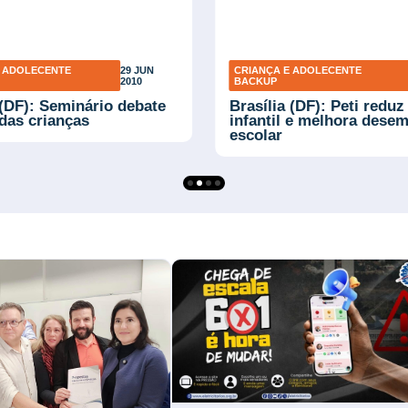
E ADOLECENTE
29 JUN
CRIANÇA E ADOLECENTE
2010
BACKUP
 (DF): Seminário debate
Brasília (DF): Peti reduz
 das crianças
infantil e melhora dese
escolar