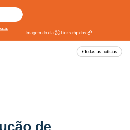
selic
Imagem do dia
Links rápidos
⏵
Todas as notícias
dução de