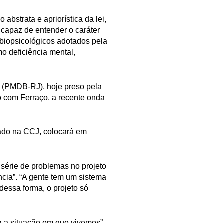
abstrata e apriorística da lei,
 capaz de entender o caráter
s biopsicológicos adotados pela
mo deficiência mental,
 (PMDB-RJ), hoje preso pela
 com Ferraço, a recente onda
.
vado na CCJ, colocará em
série de problemas no projeto
ncia”. “A gente tem um sistema
dessa forma, o projeto só
da a situação em que vivemos”,