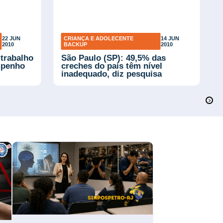
22 JUN
CRIANÇA E ADOLECENTE
14 JUN
2010
BACKUP
2010
 trabalho
São Paulo (SP): 49,5% das
mpenho
creches do país têm nível
inadequado, diz pesquisa