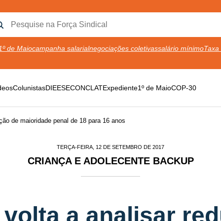
1º de Maio
campanha salarial
negociações coletivas
salário mínimo
Taxa 
deos
Colunistas
DIEESE
CONCLAT
Expediente
1º de Maio
COP-30
ução de maioridade penal de 18 para 16 anos
TERÇA-FEIRA, 12 DE SETEMBRO DE 2017
CRIANÇA E ADOLECENTE BACKUP
volta a analisar re