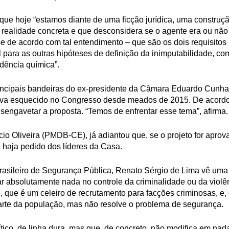
que hoje “estamos diante de uma ficção jurídica, uma construção 
realidade concreta e que desconsidera se o agente era ou não
r-se de acordo com tal entendimento – que são os dois requisito
l para as outras hipóteses de definição da inimputabilidade, co
dência química”.
incipais bandeiras do ex-presidente da Câmara Eduardo Cunha
ava esquecido no Congresso desde meados de 2015. De acordo
desengavetar a proposta. “Temos de enfrentar esse tema”, afirma
io Oliveira (PMDB-CE), já adiantou que, se o projeto for apro
 haja pedido dos líderes da Casa.
rasileiro de Segurança Pública, Renato Sérgio de Lima vê uma 
ar absolutamente nada no controle da criminalidade ou da violê
, que é um celeiro de recrutamento para facções criminosas, e, 
rte da população, mas não resolve o problema de segurança.
ítico, de linha dura, mas que, de concreto, não modifica em na