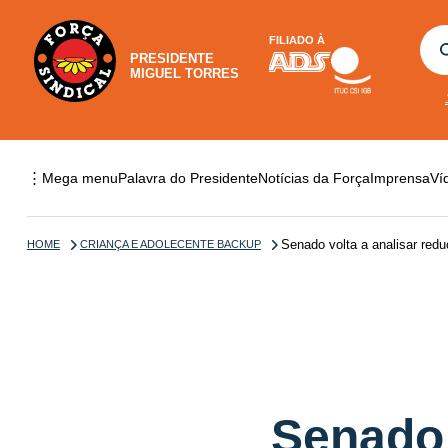
FILIADO À
PRESIDENTE
MIGUEL TORRES
⋮
Mega menu
Palavra do Presidente
Notícias da Força
Imprensa
Ví
Senado volta a analisar red
HOME
CRIANÇA E ADOLECENTE BACKUP
Senado 