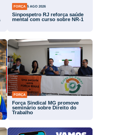
FORÇA
5 AGO 2026
Sinpospetro RJ reforça saúde
a
mental com curso sobre NR-1
FORÇA
4 AGO 2026
Força Sindical MG promove
a
seminário sobre Direito do
Trabalho