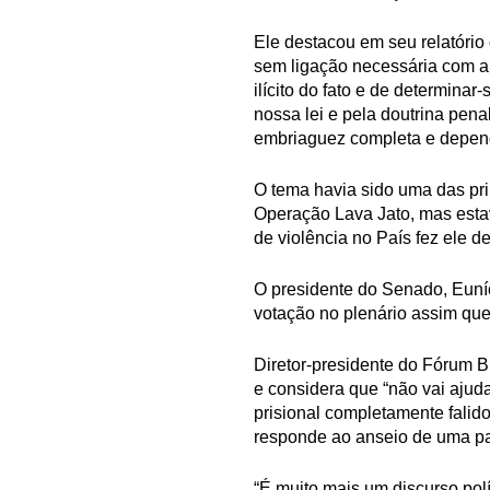
Ele destacou em seu relatório 
sem ligação necessária com a 
ilícito do fato e de determina
nossa lei e pela doutrina pena
embriaguez completa e depen
O tema havia sido uma das pr
Operação Lava Jato, mas est
de violência no País fez ele 
O presidente do Senado, Euníc
votação no plenário assim que
Diretor-presidente do Fórum B
e considera que “não vai ajud
prisional completamente falido
responde ao anseio de uma pa
“É muito mais um discurso pol