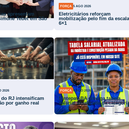
O 2026
FORÇA
5 AGO 2026
stas apresentam
Eletricitários reforçam
Simone Tebet em São
mobilização pelo fim da escal
6×1
O 2026
FORÇA
4 AGO 2026
s do RJ intensificam
Sintepav-BA divulga tabela
ão por ganho real
salarial atualizada da categori