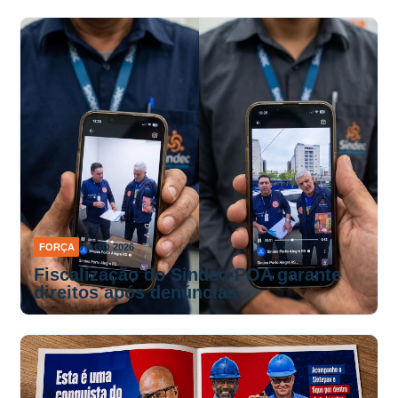
FORÇA
7 AGO 2026
Fiscalização do Sindec-POA garante
direitos após denúncias