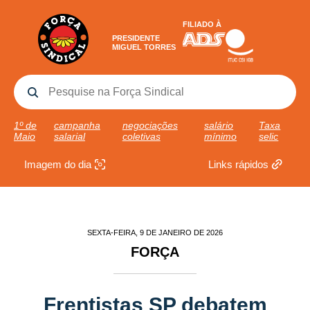
FILIADO À
PRESIDENTE
MIGUEL TORRES
1º de
campanha
negociações
salário
Taxa
Maio
salarial
coletivas
mínimo
selic
Imagem do dia
Links rápidos
SEXTA-FEIRA, 9 DE JANEIRO DE 2026
FORÇA
Frentistas SP debatem