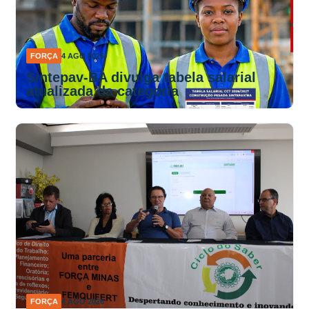
FORÇA
4 AGO 2026
Sintepav-BA divulga tabela salarial
atualizada da categoria
FORÇA
4 AGO 2026