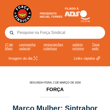
FILIADO À
PRESIDENTE
MIGUEL TORRES
1º de
campanha
negociações
salário
Taxa
Maio
salarial
coletivas
mínimo
selic
Imagem do dia
Links rápidos
SEGUNDA-FEIRA, 2 DE MARÇO DE 2026
FORÇA
Março Mulher: Sintrabor