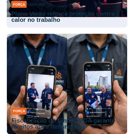
FORÇA
7 AGO 2026
Plano Verão reforça proteção contra
calor no trabalho
FORÇA
7 AGO 2026
Fiscalização do Sindec-POA garante
direitos após denúncias