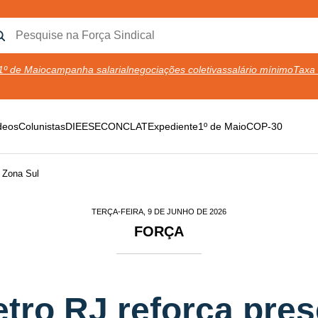
1º de Maio
campanha salarial
negociações coletivas
salário mínimo
Taxa 
deos
Colunistas
DIEESE
CONCLAT
Expediente
1º de Maio
COP-30
 Zona Sul
TERÇA-FEIRA, 9 DE JUNHO DE 2026
FORÇA
tro RJ reforça pre