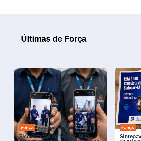
Últimas de Força
FORÇA
7 AGO 2026
FORÇA
7 
Fiscalização do Sindec-POA
Sintepa