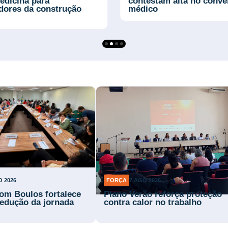
edicina para
contestam alta no convê
adores da construção
médico
O 2026
FORÇA
7 AGO 2026
om Boulos fortalece
Plano Verão reforça proteção
 redução da jornada
contra calor no trabalho