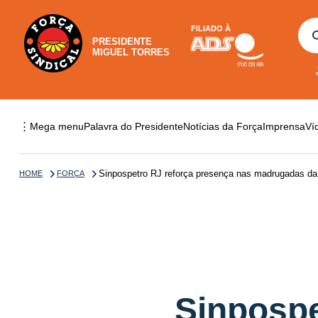
FILIADO À
PRESIDENTE
MIGUEL TORRES
⋮
Mega menu
Palavra do Presidente
Notícias da Força
Imprensa
Ví
Sinpospetro RJ reforça presença nas madrugadas da
HOME
FORÇA
Sinpospe