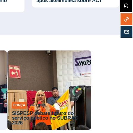
nio
após assembleia sobre ACT
FORÇA
7 AGO 2026
SISPESP debate futuro do
serviço público no SUBRAC
2026