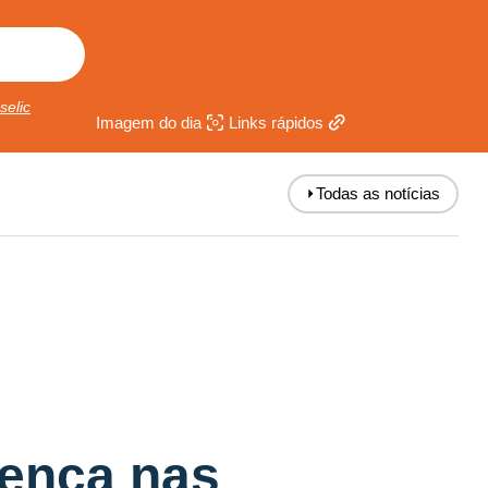
selic
Imagem do dia
Links rápidos
⏵
Todas as notícias
sença nas