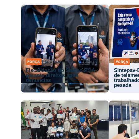
FORÇA
7 AGO 2026
FORÇA
7 AG
Fiscalização do Sindec-POA
Sintepav-
garante direitos após
de teleme
denúncias
trabalhad
pesada