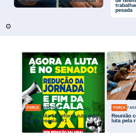
garante direitos após denúncias
de telem
trabalh
pesada
FORÇA
7 AGO 2026
FORÇA
7 AG
Ato do dia 10 reforça luta pelo
Reunião c
fim da escala 6×1
luta pela