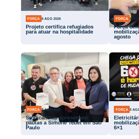
FORÇA
6 AGO 2026
FORÇA
6 AG
Projeto certifica refugiados
Força Sin
para atuar na hospitalidade
mobilizaç
agosto
FORÇA
5 AGO 2026
FORÇA
5 AG
Sindicalistas apresentam
Eletricitá
pautas a Simone Tebet em São
mobilizaç
Paulo
6×1