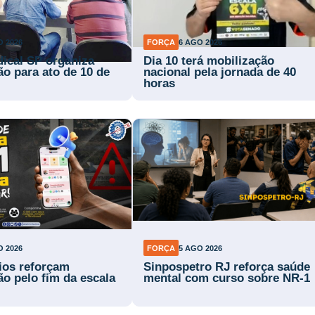
O 2026
FORÇA
6 AGO 2026
dical SP organiza
Dia 10 terá mobilização
ão para ato de 10 de
nacional pela jornada de 40
horas
O 2026
FORÇA
5 AGO 2026
rios reforçam
Sinpospetro RJ reforça saúde
ão pelo fim da escala
mental com curso sobre NR-1