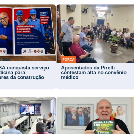
O 2026
FORÇA
7 AGO 2026
BA conquista serviço
Aposentados da Pirelli
dicina para
contestam alta no convênio
ores da construção
médico