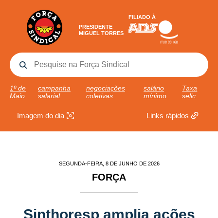
FILIADO À
PRESIDENTE
MIGUEL TORRES
1º de
campanha
negociações
salário
Taxa
Maio
salarial
coletivas
mínimo
selic
Imagem do dia
Links rápidos
SEGUNDA-FEIRA, 8 DE JUNHO DE 2026
FORÇA
Sinthoresp amplia ações