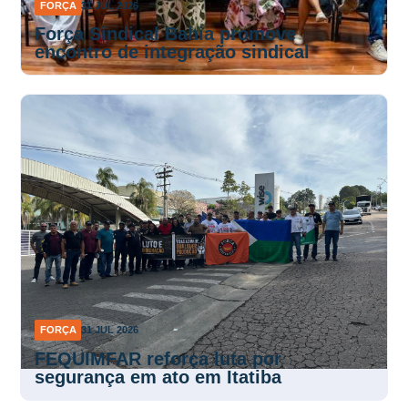
FORÇA
31 JUL 2026
Força Sindical Bahia promove
encontro de integração sindical
FORÇA
31 JUL 2026
FEQUIMFAR reforça luta por
segurança em ato em Itatiba