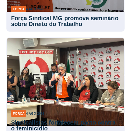
FORÇA
4 AGO 2026
Força Sindical MG promove seminário
sobre Direito do Trabalho
FORÇA
4 AGO 2026
Sindicalistas fortalecem pacto contra
o feminicídio