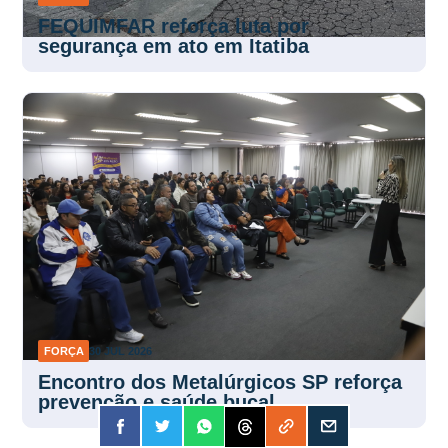
FEQUIMFAR reforça luta por
segurança em ato em Itatiba
FORÇA
30 JUL 2026
Encontro dos Metalúrgicos SP reforça
prevenção e saúde bucal