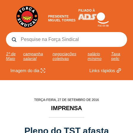
FILIADO À
PRESIDENTE
MIGUEL TORRES
1º de
campanha
negociações
salário
Taxa
Maio
salarial
coletivas
mínimo
selic
Imagem do dia
Links rápidos
TERÇA-FEIRA, 27 DE SETEMBRO DE 2016
IMPRENSA
Pleno do TST afasta