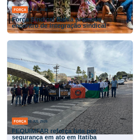
FORÇA
31 JUL 2026
Força Sindical Bahia promove
encontro de integração sindical
FORÇA
31 JUL 2026
FEQUIMFAR reforça luta por
segurança em ato em Itatiba