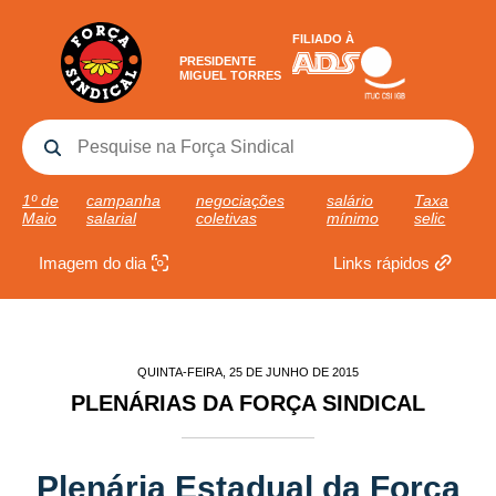
FILIADO À
PRESIDENTE
MIGUEL TORRES
1º de
campanha
negociações
salário
Taxa
Maio
salarial
coletivas
mínimo
selic
Imagem do dia
Links rápidos
QUINTA-FEIRA, 25 DE JUNHO DE 2015
PLENÁRIAS DA FORÇA SINDICAL
Plenária Estadual da Força