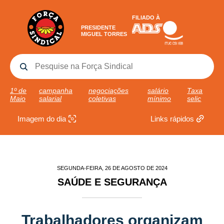
FILIADO À
PRESIDENTE
MIGUEL TORRES
1º de
campanha
negociações
salário
Taxa
Maio
salarial
coletivas
mínimo
selic
Imagem do dia
Links rápidos
SEGUNDA-FEIRA, 26 DE AGOSTO DE 2024
SAÚDE E SEGURANÇA
Trabalhadores organizam