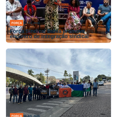
FORÇA
31 JUL 2026
Força Sindical Bahia promove
encontro de integração sindical
FORÇA
31 JUL 2026